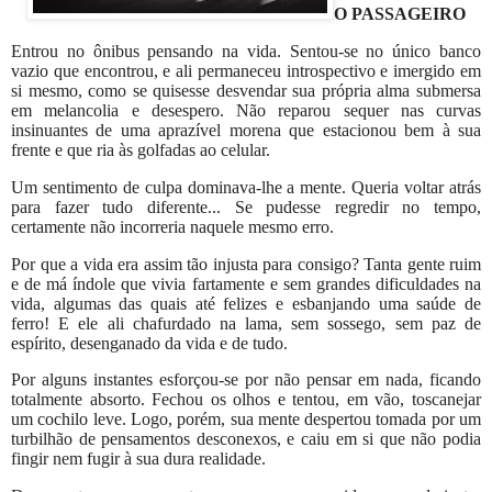
O PASSAGEIRO
Entrou no ônibus pensando na vida. Sentou-se no único banco
vazio que encontrou, e ali permaneceu introspectivo e imergido em
si mesmo, como se quisesse desvendar sua própria alma submersa
em melancolia e desespero. Não reparou sequer nas curvas
insinuantes de uma aprazível morena que estacionou bem à sua
frente e que ria às golfadas ao celular.
Um sentimento de culpa dominava-lhe a mente. Queria voltar atrás
para fazer tudo diferente... Se pudesse regredir no tempo,
certamente não incorreria naquele mesmo erro.
Por que a vida era assim tão injusta para consigo? Tanta gente ruim
e de má índole que vivia fartamente e sem grandes dificuldades na
vida, algumas das quais até felizes e esbanjando uma saúde de
ferro! E ele ali chafurdado na lama, sem sossego, sem paz de
espírito, desenganado da vida e de tudo.
Por alguns instantes esforçou-se por não pensar em nada, ficando
totalmente absorto. Fechou os olhos e tentou, em vão, toscanejar
um cochilo leve. Logo, porém, sua mente despertou tomada por um
turbilhão de pensamentos desconexos, e caiu em si que não podia
fingir nem fugir à sua dura realidade.