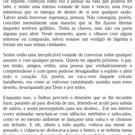
De repente, começou outra vez a pensar na vida que poderia ter
sido, e sentiu uma intensa vontade de lutar e vencer, uma força
misteriosa que se imergia de dentro de si sem qualquer razão.
Talvez ainda houvesse esperança, pensou. Não conseguia, porém,
conceber mentalmente uma maneira que se lhe fizesse libertar
daqueles terríveis grilhões. Tinha as chaves, mas não via porta
alguma para abrir. Neste momento, quem o olhasse com algum
interesse ou compaixão, talvez notasse um vestígio de lágrima a
formar em suas retinas cintilantes.
Sentiu então uma inexplicável vontade de conversar sobre qualquer
assunto e com qualquer pessoa. Queria ter alguém próximo, o pai,
um irmão, amigos, enfim, uma pessoa que verdadeiramente o
compreendesse e com quem pudesse desagasalhar o espírito e abrir
todo o coração. Ali, porém, no vai-e-vem daquele veículo
barulhento, era como se estivesse caminhando sozinho num ermo
deserto, desamparado por Deus e por todos.
Enquanto isso, o ônibus percorre o itinerário que se lhe incumbe
fazer, parando ali para descida de uns, detendo-se acolá para subida
de outros, e assim prosseguindo para seu destino... Em seu interior
vozes animadas mesclam-se com silêncios mórbidos e sufocados,
como se no mesmo ambiente se dançasse uma valsa e se chorasse
um defunto. E ele, alheio a tudo aquilo, voltava sua mente ao
passado, e culpava-se; deslocava-a para o futuro, e se redimia numa