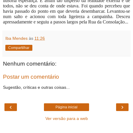
ilusória esperança. E assim tão disperso da realidade externa e de
todos, não se deu conta de onde estava. Foi quando percebeu que
havia passado do ponto em que deveria desembarcar. Levantou-se
num salto e acionou com toda ligeireza a campainha. Desceu
apressadamente e seguiu a passos largos pela Rua da Consolação...
Iba Mendes
às
11:26
Compartilhar
Nenhum comentário:
Postar um comentário
Sugestão, críticas e outras coisas...
‹
›
Página inicial
Ver versão para a web