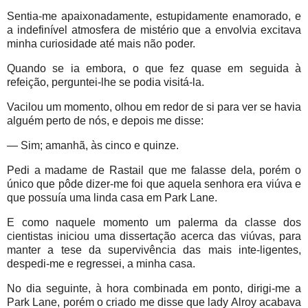
Sentia-me apaixonadamente, estupidamente enamorado, e
a indefinível atmosfera de mistério que a envolvia excitava
minha curiosidade até mais não poder.
Quando se ia embora, o que fez quase em seguida à
refeição, perguntei-lhe se podia visitá-la.
Vacilou um momento, olhou em redor de si para ver se havia
alguém perto de nós, e depois me disse:
— Sim; amanhã, às cinco e quinze.
Pedi a madame de Rastail que me falasse dela, porém o
único que pôde dizer-me foi que aquela senhora era viúva e
que possuía uma linda casa em Park Lane.
E como naquele momento um palerma da classe dos
cientistas iniciou uma dissertação acerca das viúvas, para
manter a tese da supervivência das mais inte-ligentes,
despedi-me e regressei, a minha casa.
No dia seguinte, à hora combinada em ponto, dirigi-me a
Park Lane, porém o criado me disse que lady Alroy acabava