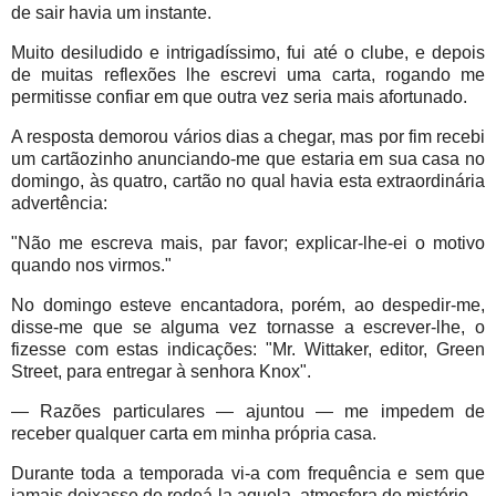
de sair havia um instante.
Muito desiludido e intrigadíssimo, fui até o clube, e depois
de muitas reflexões lhe escrevi uma carta, rogando me
permitisse confiar em que outra vez seria mais afortunado.
A resposta demorou vários dias a chegar, mas por fim recebi
um cartãozinho anunciando-me que estaria em sua casa no
domingo, às quatro, cartão no qual havia esta extraordinária
advertência:
"Não me escreva mais, par favor; explicar-lhe-ei o motivo
quando nos virmos."
No domingo esteve encantadora, porém, ao despedir-me,
disse-me que se alguma vez tornasse a escrever-lhe, o
fizesse com estas indicações: "Mr. Wittaker, editor, Green
Street, para entregar à senhora Knox".
— Razões particulares — ajuntou — me impedem de
receber qualquer carta em minha própria casa.
Durante toda a temporada vi-a com frequência e sem que
jamais deixasse de rodeá-la aquela, atmosfera de mistério.