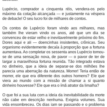
Lupércio, comprador a cinquenta réis, vendera-os pelo
máximo da cotação alcançada — e justamente na véspera
de debacle! O seu lucro foi de milhares de contos.
Os contos de Lupércio foram vindo aos milhares, mas
também lhe vieram vindo os anos, até que um dia se
convenceu de estar velho e inevitavelmente próximo do fim.
Dores aqui e ali — doencinhas insistentes, crônicas. Seu
organismo evidentemente decaía à proporção que a fortuna
aumentava. Ao completar os sessenta anos Lupércio tomou-
se de uma sensação nova, de pavor — o pavor de ter de
largar a maravilhosa fortuna reunida. Tão integrado estava
no dinheiro, que a ideia de separar-se dos milhões lhe
parecia uma aberração da natureza. Morrer! Teria então de
morrer, ele que era diferente dos outros homens? Ele que
viera ao mundo com a missão de chamar a si quanto
dinheiro houvesse? Ele que era o ímã atrator da limalha?
O que foi a sua luta com a ideia da inevitabilidade da morte
não cabe em descrição nenhuma. Exigiria volumes. Sua
vida ensombreceu. Os dias iam se passando e o problema