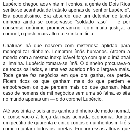
Lupércio chegou aos vinte mil contos, a gente de Dois Rios
sentiu-se acanhada de tratá-lo apenas de “senhor Lupércio”.
Era pouquíssimo. Era absurdo que um detentor de tanto
dinheiro ainda se conservasse “soldado raso” — e por
consenso unânime promoveram-no, com muita justiça, a
coronel, o posto mais alto da extinta milícia.
Criaturas há que nascem com misteriosa aptidão para
monopolizar dinheiro. Lembram ímãs humanos. Atraem a
moeda com a mesma inexplicável força com que o ímã atrai
a limalha. Lupércio tomara-se ímã. O dinheiro procurava-o
de todos os lados, e uma vez aderido não o largava mais.
Toda gente faz negócios em que ora ganha, ora perde.
Ficam ricos os que ganham mais do que perdem e
empobrecem os que perdem mais do que ganham. Mas
caso de homens de mil negócios sem uma só falha, existia
no mundo apenas um — o do coronel Lupércio.
Até aos trinta e seis anos ganhou dinheiro de modo normal,
e conservou-o à força da mais acirrada economia. Juntou
um pecúlio de quarenta e cinco contos e quinhentos mil-réis
como o juntam todos os forretas. Foi por essas alturas que