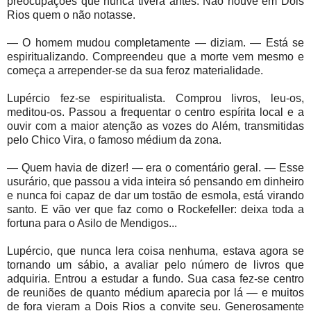
preocupações que nunca tivera antes. Não houve em Dois
Rios quem o não notasse.
— O homem mudou completamente — diziam. — Está se
espiritualizando. Compreendeu que a morte vem mesmo e
começa a arrepender-se da sua feroz materialidade.
Lupércio fez-se espiritualista. Comprou livros, leu-os,
meditou-os. Passou a frequentar o centro espírita local e a
ouvir com a maior atenção as vozes do Além, transmitidas
pelo Chico Vira, o famoso médium da zona.
— Quem havia de dizer! — era o comentário geral. — Esse
usurário, que passou a vida inteira só pensando em dinheiro
e nunca foi capaz de dar um tostão de esmola, está virando
santo. E vão ver que faz como o Rockefeller: deixa toda a
fortuna para o Asilo de Mendigos...
Lupércio, que nunca lera coisa nenhuma, estava agora se
tornando um sábio, a avaliar pelo número de livros que
adquiria. Entrou a estudar a fundo. Sua casa fez-se centro
de reuniões de quanto médium aparecia por lá — e muitos
de fora vieram a Dois Rios a convite seu. Generosamente