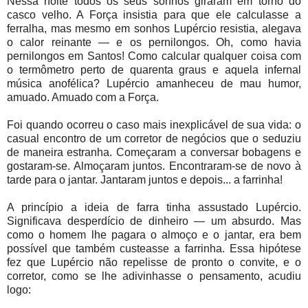
Nessa noite todos os seus sonhos giraram em torno do
casco velho. A Força insistia para que ele calculasse a
ferralha, mas mesmo em sonhos Lupércio resistia, alegava
o calor reinante — e os pernilongos. Oh, como havia
pernilongos em Santos! Como calcular qualquer coisa com
o termômetro perto de quarenta graus e aquela infernal
música anofélica? Lupércio amanheceu de mau humor,
amuado. Amuado com a Força.
Foi quando ocorreu o caso mais inexplicável de sua vida: o
casual encontro de um corretor de negócios que o seduziu
de maneira estranha. Começaram a conversar bobagens e
gostaram-se. Almoçaram juntos. Encontraram-se de novo à
tarde para o jantar. Jantaram juntos e depois... a farrinha!
A princípio a ideia de farra tinha assustado Lupércio.
Significava desperdício de dinheiro — um absurdo. Mas
como o homem lhe pagara o almoço e o jantar, era bem
possível que também custeasse a farrinha. Essa hipótese
fez que Lupércio não repelisse de pronto o convite, e o
corretor, como se lhe adivinhasse o pensamento, acudiu
logo: