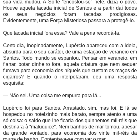
sua vida mudou. A Sorte “encostou-se” nele, dizia o povo.
Houve aquela tacada inicial de Santos e a partir daí todos
os seus negócios foram tacadas prodigiosas.
Evidentemente, uma Força Misteriosa passara a protegê-lo.
Que tacada inicial fora essa? Vale a pena recordá-la.
Certo dia, inopinadamente, Lupércio apareceu com a ideia,
absurda para o seu caráter, de uma estação de veraneio em
Santos. Todo mundo se espantou. Pensar em veraneio, em
flanar, botar dinheiro fora, aquela criatura que nem sequer
fumava para economia dos níqueis que custam os maços de
cigarros? E quando o interpelaram, deu uma resposta
esquisita:
— Não sei. Uma coisa me empurra para lá...
Lupércio foi para Santos. Arrastado, sim, mas foi. E lá se
hospedou no hotelzinho mais barato, sempre atento a uma
só coisa: o saldo que lhe ficaria dos quinhentos mil-réis que
destinara à “maluquice”. Nem banhos de mar tomou, apesar
da grande vontade, para economia dos vinte mil-réis da
roupa de banho. Contentava-se com ver o mar.