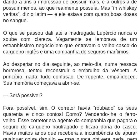
dando a uns a impressão de possuir mais, e a outros a de
possuir menos, ao que realmente possuía. Mas “in whiskey
veritas”, diz o latim — e ele estava com quatro boas doses
no sangue.
O que se passou dali até a madrugada Lupércio nunca o
soube com clareza. Vagamente se lembrava de um
estranhíssimo negócio em que entravam o velho casco do
cargueiro inglês e uma companhia de seguros marítimos.
Ao despertar no dia seguinte, ao meio-dia, numa ressaca
horrorosa, tentou reconstruir o embrulho da véspera. A
princípio, nada; tudo confusão. De repente, empalideceu.
Sua memória começava a abrir-se.
— Será possível?
Fora possível, sim. O corretor havia “roubado” os seus
quarenta e cinco contos! Como? Vendendo-lhe o ferro-
velho. Esse corretor era agente da companhia que pagara o
seguro do cargueiro naufragado e ficara dona do casco.
Havia muitos anos que recebera a incumbência de apurar
qualquer coisa daquilo — mas nunca obtivera nada, nem