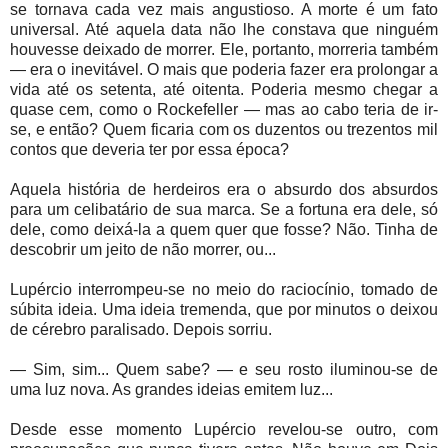
se tornava cada vez mais angustioso. A morte é um fato
universal. Até aquela data não lhe constava que ninguém
houvesse deixado de morrer. Ele, portanto, morreria também
— era o inevitável. O mais que poderia fazer era prolongar a
vida até os setenta, até oitenta. Poderia mesmo chegar a
quase cem, como o Rockefeller — mas ao cabo teria de ir-
se, e então? Quem ficaria com os duzentos ou trezentos mil
contos que deveria ter por essa época?
Aquela história de herdeiros era o absurdo dos absurdos
para um celibatário de sua marca. Se a fortuna era dele, só
dele, como deixá-la a quem quer que fosse? Não. Tinha de
descobrir um jeito de não morrer, ou...
Lupércio interrompeu-se no meio do raciocínio, tomado de
súbita ideia. Uma ideia tremenda, que por minutos o deixou
de cérebro paralisado. Depois sorriu.
— Sim, sim... Quem sabe? — e seu rosto iluminou-se de
uma luz nova. As grandes ideias emitem luz...
Desde esse momento Lupércio revelou-se outro, com