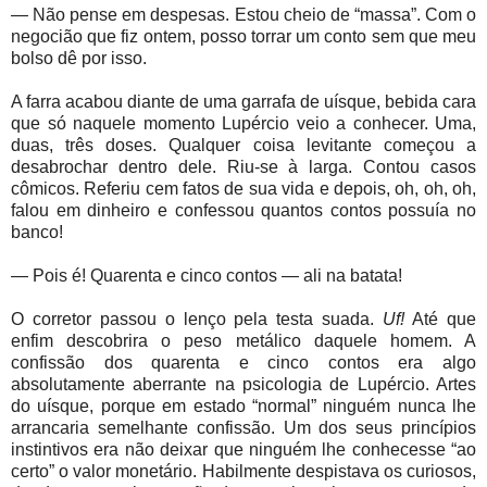
— Não pense em despesas. Estou cheio de “massa”. Com o
negocião que fiz ontem, posso torrar um conto sem que meu
bolso dê por isso.
A farra acabou diante de uma garrafa de uísque, bebida cara
que só naquele momento Lupércio veio a conhecer. Uma,
duas, três doses. Qualquer coisa levitante começou a
desabrochar dentro dele. Riu-se à larga. Contou casos
cômicos. Referiu cem fatos de sua vida e depois, oh, oh, oh,
falou em dinheiro e confessou quantos contos possuía no
banco!
— Pois é! Quarenta e cinco contos — ali na batata!
O corretor passou o lenço pela testa suada.
Uf!
Até que
enfim descobrira o peso metálico daquele homem. A
confissão dos quarenta e cinco contos era algo
absolutamente aberrante na psicologia de Lupércio. Artes
do uísque, porque em estado “normal” ninguém nunca lhe
arrancaria semelhante confissão. Um dos seus princípios
instintivos era não deixar que ninguém lhe conhecesse “ao
certo” o valor monetário. Habilmente despistava os curiosos,