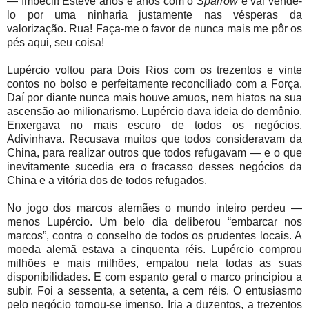
— Imbecil! Esteve anos e anos com o
Sparrow
e vai vendê-
lo por uma ninharia justamente nas vésperas da
valorização. Rua! Faça-me o favor de nunca mais me pôr os
pés aqui, seu coisa!
Lupércio voltou para Dois Rios com os trezentos e vinte
contos no bolso e perfeitamente reconciliado com a Força.
Daí por diante nunca mais houve amuos, nem hiatos na sua
ascensão ao milionarismo. Lupércio dava ideia do demônio.
Enxergava no mais escuro de todos os negócios.
Adivinhava. Recusava muitos que todos consideravam da
China, para realizar outros que todos refugavam — e o que
inevitamente sucedia era o fracasso desses negócios da
China e a vitória dos de todos refugados.
No jogo dos marcos alemães o mundo inteiro perdeu —
menos Lupércio. Um belo dia deliberou “embarcar nos
marcos”, contra o conselho de todos os prudentes locais. A
moeda alemã estava a cinquenta réis. Lupércio comprou
milhões e mais milhões, empatou nela todas as suas
disponibilidades. E com espanto geral o marco principiou a
subir. Foi a sessenta, a setenta, a cem réis. O entusiasmo
pelo negócio tornou-se imenso. Iria a duzentos, a trezentos