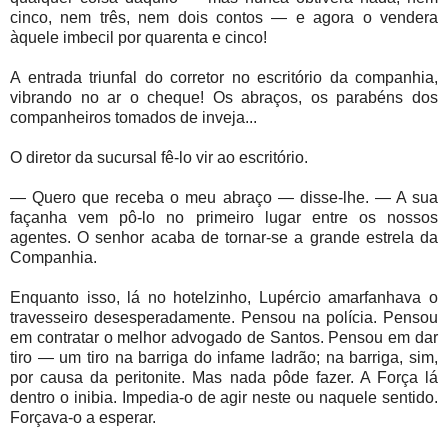
cinco, nem três, nem dois contos — e agora o vendera
àquele imbecil por quarenta e cinco!
A entrada triunfal do corretor no escritório da companhia,
vibrando no ar o cheque! Os abraços, os parabéns dos
companheiros tomados de inveja...
O diretor da sucursal fê-lo vir ao escritório.
— Quero que receba o meu abraço — disse-lhe. — A sua
façanha vem pô-lo no primeiro lugar entre os nossos
agentes. O senhor acaba de tornar-se a grande estrela da
Companhia.
Enquanto isso, lá no hotelzinho, Lupércio amarfanhava o
travesseiro desesperadamente. Pensou na polícia. Pensou
em contratar o melhor advogado de Santos. Pensou em dar
tiro — um tiro na barriga do infame ladrão; na barriga, sim,
por causa da peritonite. Mas nada pôde fazer. A Força lá
dentro o inibia. Impedia-o de agir neste ou naquele sentido.
Forçava-o a esperar.