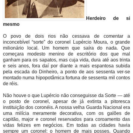
Herdeiro de si
mesmo
O povo de dois rios não cessava de comentar a
inconcebível “sorte” do coronel Lupércio Moura, o grande
milionário local. Um homem que saíra do nada. Que
começara modesto menino de escritório dos que mal
ganham para os sapatos, mas cuja vida, dura até aos trinta
e seis anos, fora daí por diante a mais espantosa subida
pela escada do Dinheiro, a ponto de aos sessenta ver-se
montado numa hipopotâmica fortuna de sessenta mil contos
de réis.
Não houve o que Lupércio não conseguisse da Sorte — até
o posto de coronel, apesar de já extinta a pitoresca
instituição dos coronéis. A nossa velha Guarda Nacional era
uma milícia meramente decorativa, com os galões de
capitão, major e coronel reservados para coroamento das
vidas felizes em negócios. Em todas as cidades havia
sempre um coronel: o homem de mais posses. Quando