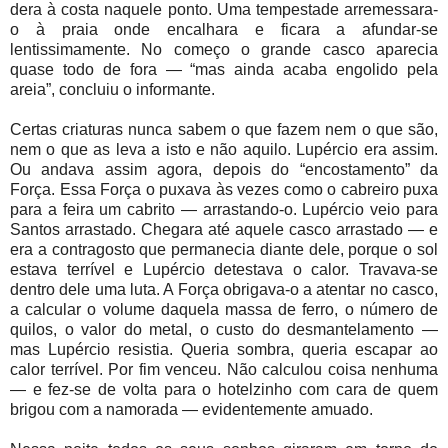
dera à costa naquele ponto. Uma tempestade arremessara-
o à praia onde encalhara e ficara a afundar-se
lentissimamente. No começo o grande casco aparecia
quase todo de fora — “mas ainda acaba engolido pela
areia”, concluiu o informante.
Certas criaturas nunca sabem o que fazem nem o que são,
nem o que as leva a isto e não aquilo. Lupércio era assim.
Ou andava assim agora, depois do “encostamento” da
Força. Essa Força o puxava às vezes como o cabreiro puxa
para a feira um cabrito — arrastando-o. Lupércio veio para
Santos arrastado. Chegara até aquele casco arrastado — e
era a contragosto que permanecia diante dele, porque o sol
estava terrível e Lupércio detestava o calor. Travava-se
dentro dele uma luta. A Força obrigava-o a atentar no casco,
a calcular o volume daquela massa de ferro, o número de
quilos, o valor do metal, o custo do desmantelamento —
mas Lupércio resistia. Queria sombra, queria escapar ao
calor terrível. Por fim venceu. Não calculou coisa nenhuma
— e fez-se de volta para o hotelzinho com cara de quem
brigou com a namorada — evidentemente amuado.