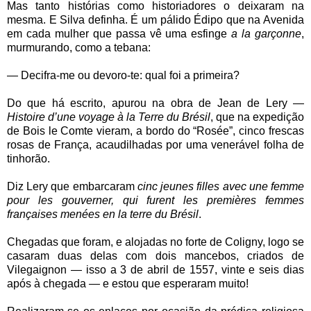
Mas tanto histórias como historiadores o deixaram na
mesma. E Silva definha. É um pálido Édipo que na Avenida
em cada mulher que passa vê uma esfinge
a la garçonne
,
murmurando, como a tebana:
— Decifra-me ou devoro-te: qual foi a primeira?
Do que há escrito, apurou na obra de Jean de Lery —
Histoire d’une voyage à la Terre du Brésil
, que na expedição
de Bois le Comte vieram, a bordo do “Rosée”, cinco frescas
rosas de França, acaudilhadas por uma venerável folha de
tinhorão.
Diz Lery que embarcaram
cinc jeunes filles avec une femme
pour les gouverner, qui furent les premières femmes
françaises menées en la terre du Brésil
.
Chegadas que foram, e alojadas no forte de Coligny, logo se
casaram duas delas com dois mancebos, criados de
Vilegaignon — isso a 3 de abril de 1557, vinte e seis dias
após à chegada — e estou que esperaram muito!