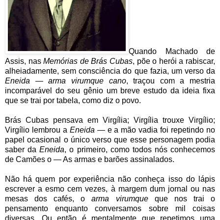
Quando Machado de
Assis, nas
Memórias de Brás Cubas
, põe o herói a rabiscar,
alheiadamente, sem consciência do que fazia, um verso da
Eneida
—
arma virumque cano
, traçou com a mestria
incomparável do seu gênio um breve estudo da ideia fixa
que se trai por tabela, como diz o povo.
Brás Cubas pensava em Virgília; Virgília trouxe Virgílio;
Virgílio lembrou a
Eneida
— e a mão vadia foi repetindo no
papel ocasional o único verso que esse personagem podia
saber da
Eneida
, o primeiro, como todos nós conhecemos
de Camões o — As armas e barões assinalados.
Não há quem por experiência não conheça isso do lápis
escrever a esmo cem vezes, à margem dum jornal ou nas
mesas dos cafés, o
arma virumque
que nos trai o
pensamento enquanto conversamos sobre mil coisas
diversas. Ou então é mentalmente que repetimos uma