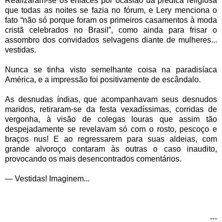
Realizaram-se os enlaces por ocasião da prédica religiosa
que todas as noites se fazia no fórum, e Lery menciona o
fato “não só porque foram os primeiros casamentos à moda
cristã celebrados no Brasil”, como ainda para frisar o
assombro dos convidados selvagens diante de mulheres...
vestidas.
Nunca se tinha visto semelhante coisa na paradisíaca
América, e a impressão foi positivamente de escândalo.
As desnudas índias, que acompanhavam seus desnudos
maridos, retiraram-se da festa vexadíssimas, corridas de
vergonha, à visão de colegas louras que assim tão
despejadamente se revelavam só com o rosto, pescoço e
braços nus! E ao regressarem para suas aldeias, com
grande alvoroço contaram às outras o caso inaudito,
provocando os mais desencontrados comentários.
— Vestidas! Imaginem...
---