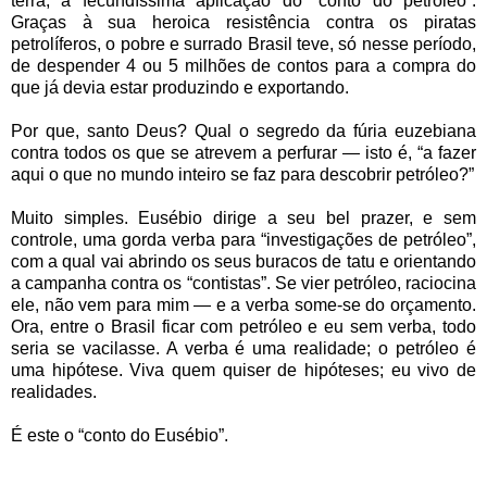
terra, a fecundíssima aplicação do “conto do petróleo”.
Graças à sua heroica resistência contra os piratas
petrolíferos, o pobre e surrado Brasil teve, só nesse período,
de despender 4 ou 5 milhões de contos para a compra do
que já devia estar produzindo e exportando.
Por que, santo Deus? Qual o segredo da fúria euzebiana
contra todos os que se atrevem a perfurar — isto é, “a fazer
aqui o que no mundo inteiro se faz para descobrir petróleo?”
Muito simples. Eusébio dirige a seu bel prazer, e sem
controle, uma gorda verba para “investigações de petróleo”,
com a qual vai abrindo os seus buracos de tatu e orientando
a campanha contra os “contistas”. Se vier petróleo, raciocina
ele, não vem para mim — e a verba some-se do orçamento.
Ora, entre o Brasil ficar com petróleo e eu sem verba, todo
seria se vacilasse. A verba é uma realidade; o petróleo é
uma hipótese. Viva quem quiser de hipóteses; eu vivo de
realidades.
É este o “conto do Eusébio”.