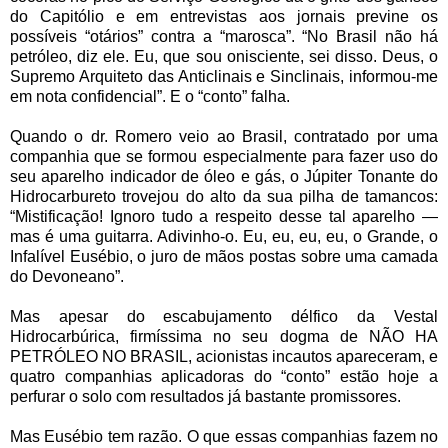
do Capitólio e em entrevistas aos jornais previne os
possíveis “otários” contra a “marosca”. “No Brasil não há
petróleo, diz ele. Eu, que sou onisciente, sei disso. Deus, o
Supremo Arquiteto das Anticlinais e Sinclinais, informou-me
em nota confidencial”. E o “conto” falha.
Quando o dr. Romero veio ao Brasil, contratado por uma
companhia que se formou especialmente para fazer uso do
seu aparelho indicador de óleo e gás, o Júpiter Tonante do
Hidrocarbureto trovejou do alto da sua pilha de tamancos:
“Mistificação! Ignoro tudo a respeito desse tal aparelho —
mas é uma guitarra. Adivinho-o. Eu, eu, eu, eu, o Grande, o
Infalível Eusébio, o juro de mãos postas sobre uma camada
do Devoneano”.
Mas apesar do escabujamento délfico da Vestal
Hidrocarbúrica, firmíssima no seu dogma de NÃO HA
PETRÓLEO NO BRASIL, acionistas incautos apareceram, e
quatro companhias aplicadoras do “conto” estão hoje a
perfurar o solo com resultados já bastante promissores.
Mas Eusébio tem razão. O que essas companhias fazem no