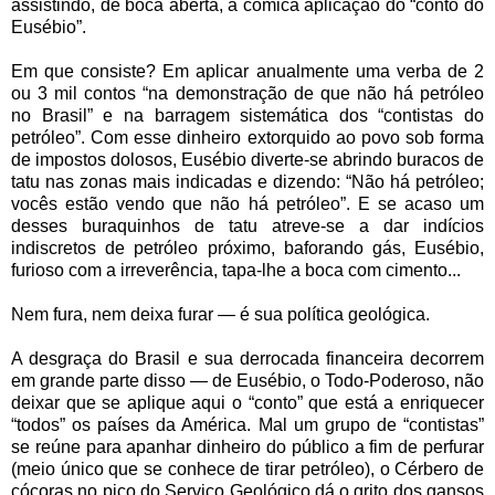
assistindo, de boca aberta, à cômica aplicação do “conto do
Eusébio”.
Em que consiste? Em aplicar anualmente uma verba de 2
ou 3 mil contos “na demonstração de que não há petróleo
no Brasil” e na barragem sistemática dos “contistas do
petróleo”. Com esse dinheiro extorquido ao povo sob forma
de impostos dolosos, Eusébio diverte-se abrindo buracos de
tatu nas zonas mais indicadas e dizendo: “Não há petróleo;
vocês estão vendo que não há petróleo”. E se acaso um
desses buraquinhos de tatu atreve-se a dar indícios
indiscretos de petróleo próximo, baforando gás, Eusébio,
furioso com a irreverência, tapa-lhe a boca com cimento...
Nem fura, nem deixa furar — é sua política geológica.
A desgraça do Brasil e sua derrocada financeira decorrem
em grande parte disso — de Eusébio, o Todo-Poderoso, não
deixar que se aplique aqui o “conto” que está a enriquecer
“todos” os países da América. Mal um grupo de “contistas”
se reúne para apanhar dinheiro do público a fim de perfurar
(meio único que se conhece de tirar petróleo), o Cérbero de
cócoras no pico do Serviço Geológico dá o grito dos gansos