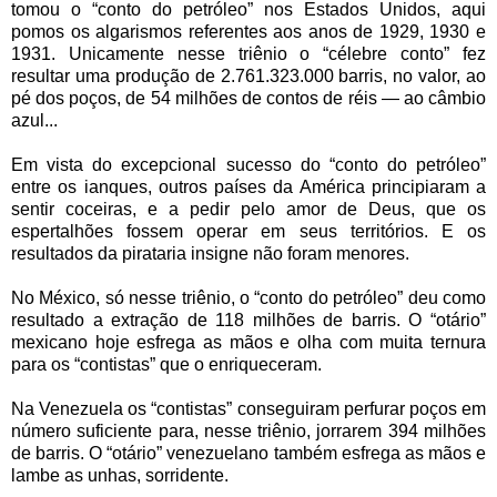
tomou o “conto do petróleo” nos Estados Unidos, aqui
pomos os algarismos referentes aos anos de 1929, 1930 e
1931. Unicamente nesse triênio o “célebre conto” fez
resultar uma produção de 2.761.323.000 barris, no valor, ao
pé dos poços, de 54 milhões de contos de réis — ao câmbio
azul...
Em vista do excepcional sucesso do “conto do petróleo”
entre os ianques, outros países da América principiaram a
sentir coceiras, e a pedir pelo amor de Deus, que os
espertalhões fossem operar em seus territórios. E os
resultados da pirataria insigne não foram menores.
No México, só nesse triênio, o “conto do petróleo” deu como
resultado a extração de 118 milhões de barris. O “otário”
mexicano hoje esfrega as mãos e olha com muita ternura
para os “contistas” que o enriqueceram.
Na Venezuela os “contistas” conseguiram perfurar poços em
número suficiente para, nesse triênio, jorrarem 394 milhões
de barris. O “otário” venezuelano também esfrega as mãos e
lambe as unhas, sorridente.