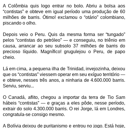
A Colômbia quis logo entrar no bolo. Abriu a bolsa aos
“contistas” e obteve em igual período uma produção de 60
milhões de barris. Ótimo! exclamou o “otário” colombiano,
piscando o olho.
Depois veio o Peru. Quis da mesma forma ser “tungado”
pelos “contistas do petróleo” — e conseguiu, no triênio em
causa, arrancar ao seu subsolo 37 milhões de barris do
precioso líquido. Magnífico! grugulejou o Peru, de papo
cheio.
Lá em cima, a pequena ilha de Trinidad, invejozinha, deixou
que os “contistas” viessem operar em seu exíguo território —
e obteve, nesses três anos, a ninharia de 4.600.000 barris.
Serviu, serviu...
O Canadá, aflito, chegou a importar da terra de Tio Sam
hábeis “contistas” — e graças a eles pôde, nesse período,
extrair do solo 4.300.000 barris. O rei Jorge, lá em Londres,
congratula-se consigo mesmo.
A Bolívia deixou de puritanismo e entrou no jogo. Está hoje,