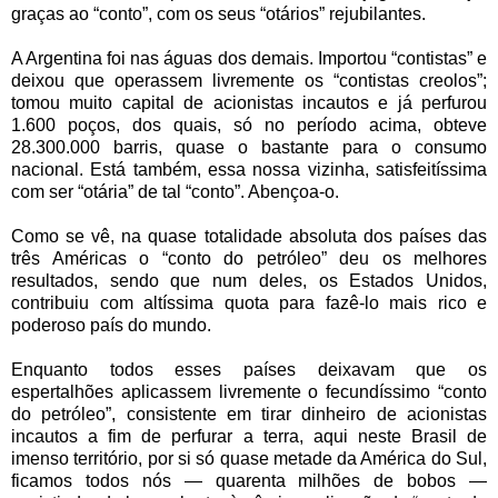
graças ao “conto”, com os seus “otários” rejubilantes.
A Argentina foi nas águas dos demais. Importou “contistas” e
deixou que operassem livremente os “contistas creolos”;
tomou muito capital de acionistas incautos e já perfurou
1.600 poços, dos quais, só no período acima, obteve
28.300.000 barris, quase o bastante para o consumo
nacional. Está também, essa nossa vizinha, satisfeitíssima
com ser “otária” de tal “conto”. Abençoa-o.
Como se vê, na quase totalidade absoluta dos países das
três Américas o “conto do petróleo” deu os melhores
resultados, sendo que num deles, os Estados Unidos,
contribuiu com altíssima quota para fazê-lo mais rico e
poderoso país do mundo.
Enquanto todos esses países deixavam que os
espertalhões aplicassem livremente o fecundíssimo “conto
do petróleo”, consistente em tirar dinheiro de acionistas
incautos a fim de perfurar a terra, aqui neste Brasil de
imenso território, por si só quase metade da América do Sul,
ficamos todos nós — quarenta milhões de bobos —