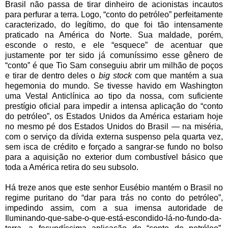
Brasil não passa de tirar dinheiro de acionistas incautos
para perfurar a terra. Logo, “conto do petróleo” perfeitamente
caracterizado, do legítimo, do que foi tão intensamente
praticado na América do Norte. Sua maldade, porém,
esconde o resto, e ele “esquece” de acentuar que
justamente por ter sido já comuníssimo esse gênero de
“conto” é que Tio Sam conseguiu abrir um milhão de poços
e tirar de dentro deles o
big stock
com que mantém a sua
hegemonia do mundo. Se tivesse havido em Washington
uma Vestal Anticlínica ao tipo da nossa, com suficiente
prestígio oficial para impedir a intensa aplicação do “conto
do petróleo”, os Estados Unidos da América estariam hoje
no mesmo pé dos Estados Unidos do Brasil — na miséria,
com o serviço da dívida externa suspenso pela quarta vez,
sem isca de crédito e forçado a sangrar-se fundo no bolso
para a aquisição no exterior dum combustível básico que
toda a América retira do seu subsolo.
Há treze anos que este senhor Eusébio mantém o Brasil no
regime puritano do “dar para trás no conto do petróleo”,
impedindo assim, com a sua imensa autoridade de
Iluminando-que-sabe-o-que-está-escondido-lá-no-fundo-da-