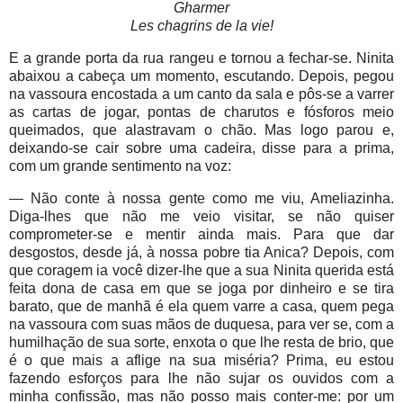
Gharmer
Les chagrins de la vie!
E a grande porta da rua rangeu e tornou a fechar-se. Ninita
abaixou a cabeça um momento, escutando. Depois, pegou
na vassoura encostada a um canto da sala e pôs-se a varrer
as cartas de jogar, pontas de charutos e fósforos meio
queimados, que alastravam o chão. Mas logo parou e,
deixando-se cair sobre uma cadeira, disse para a prima,
com um grande sentimento na voz:
— Não conte à nossa gente como me viu, Ameliazinha.
Diga-lhes que não me veio visitar, se não quiser
comprometer-se e mentir ainda mais. Para que dar
desgostos, desde já, à nossa pobre tia Anica? Depois, com
que coragem ia você dizer-lhe que a sua Ninita querida está
feita dona de casa em que se joga por dinheiro e se tira
barato, que de manhã é ela quem varre a casa, quem pega
na vassoura com suas mãos de duquesa, para ver se, com a
humilhação de sua sorte, enxota o que lhe resta de brio, que
é o que mais a aflige na sua miséria? Prima, eu estou
fazendo esforços para lhe não sujar os ouvidos com a
minha confissão, mas não posso mais conter-me: por um