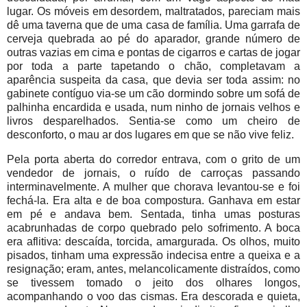
lugar. Os móveis em desordem, maltratados, pareciam mais
dê uma taverna que de uma casa de família. Uma garrafa de
cerveja quebrada ao pé do aparador, grande número de
outras vazias em cima e pontas de cigarros e cartas de jogar
por toda a parte tapetando o chão, completavam a
aparência suspeita da casa, que devia ser toda assim: no
gabinete contíguo via-se um cão dormindo sobre um sofá de
palhinha encardida e usada, num ninho de jornais velhos e
livros desparelhados. Sentia-se como um cheiro de
desconforto, o mau ar dos lugares em que se não vive feliz.
Pela porta aberta do corredor entrava, com o grito de um
vendedor de jornais, o ruído de carroças passando
interminavelmente. A mulher que chorava levantou-se e foi
fechá-la. Era alta e de boa compostura. Ganhava em estar
em pé e andava bem. Sentada, tinha umas posturas
acabrunhadas de corpo quebrado pelo sofrimento. A boca
era aflitiva: descaída, torcida, amargurada. Os olhos, muito
pisados, tinham uma expressão indecisa entre a queixa e a
resignação; eram, antes, melancolicamente distraídos, como
se tivessem tomado o jeito dos olhares longos,
acompanhando o voo das cismas. Era descorada e quieta,