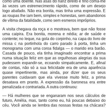
como uma doente. Nas asas do nariz direito e fino corria-lhe
às vezes um estremecimento rápido, como de um desejo
logo abafado. Não era bonita, mas tinha uma expressão. E
as roupas lhe iam bem, simples e honestas, sem abandonos
de vítima da fatalidade, como sem esmeros impróprios.
A visita chegava da roça e o mostrava, bem que não fosse
uma caipira. Era bonita, morena e nédia; ar de saúde e
contente; no leque, na gola do corpinho, na capa do livro de
missa c na portinhola do carro parado à porta, tinha um
monograma com uma coroa fidalga — o marido era barão.
Casada de pouco, ela tinha imaginado encontrar a prima
numa situação feliz em que as orgulhosas alegrias da sua
pudessem expandir-se, ecoando simpaticamente. E, afinal
de contas, não só a sua felicidade era de uma aparência
quase impertinente, mas ainda, por dizer que os seus
parentes cuidavam que ela vivesse muito feliz, a prima
desatava em pranto. A expressão da baronesa era entre
penalizada e contrariada. A outra continuou:
— Há mulheres que se enganaram nos seus cálculos de
futuro, Amélia, mas, tanto como eu, há poucas debaixo do
céu. Você ainda se lembra das nossas festas na chácara?