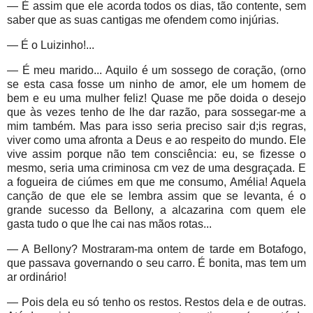
— É assim que ele acorda todos os dias, tão contente, sem
saber que as suas cantigas me ofendem como injúrias.
— É o Luizinho!...
— É meu marido... Aquilo é um sossego de coração, (orno
se esta casa fosse um ninho de amor, ele um homem de
bem e eu uma mulher feliz! Quase me põe doida o desejo
que às vezes tenho de lhe dar razão, para sossegar-me a
mim também. Mas para isso seria preciso sair d;is regras,
viver como uma afronta a Deus e ao respeito do mundo. Ele
vive assim porque não tem consciência: eu, se fizesse o
mesmo, seria uma criminosa cm vez de uma desgraçada. E
a fogueira de ciúmes em que me consumo, Amélia! Aquela
canção de que ele se lembra assim que se levanta, é o
grande sucesso da Bellony, a alcazarina com quem ele
gasta tudo o que lhe cai nas mãos rotas...
— A Bellony? Mostraram-ma ontem de tarde em Botafogo,
que passava governando o seu carro. É bonita, mas tem um
ar ordinário!
— Pois dela eu só tenho os restos. Restos dela e de outras.