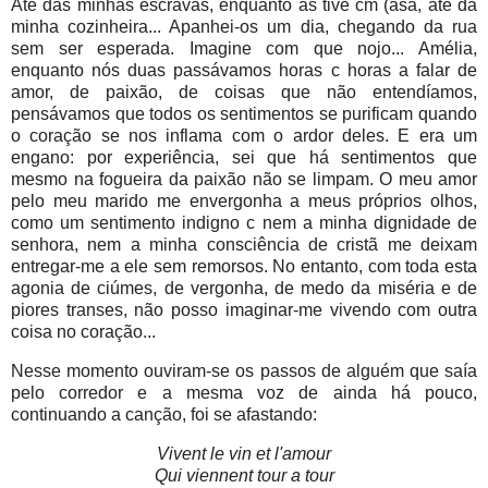
Até das minhas escravas, enquanto as tive cm (asa, até da
minha cozinheira... Apanhei-os um dia, chegando da rua
sem ser esperada. Imagine com que nojo... Amélia,
enquanto nós duas passávamos horas c horas a falar de
amor, de paixão, de coisas que não entendíamos,
pensávamos que todos os sentimentos se purificam quando
o coração se nos inflama com o ardor deles. E era um
engano: por experiência, sei que há sentimentos que
mesmo na fogueira da paixão não se limpam. O meu amor
pelo meu marido me envergonha a meus próprios olhos,
como um sentimento indigno c nem a minha dignidade de
senhora, nem a minha consciência de cristã me deixam
entregar-me a ele sem remorsos. No entanto, com toda esta
agonia de ciúmes, de vergonha, de medo da miséria e de
piores transes, não posso imaginar-me vivendo com outra
coisa no coração...
Nesse momento ouviram-se os passos de alguém que saía
pelo corredor e a mesma voz de ainda há pouco,
continuando a canção, foi se afastando:
Vivent le vin et l'amour
Qui viennent tour a tour