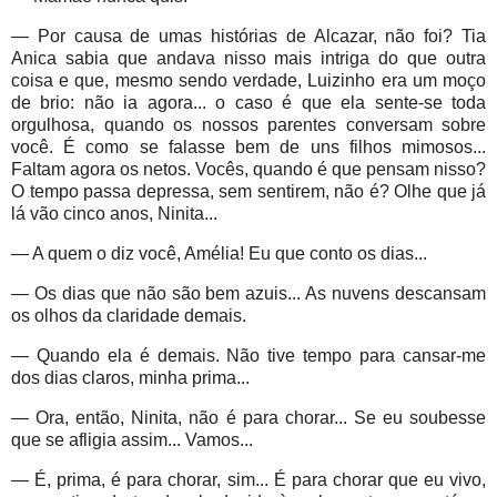
— Por causa de umas histórias de Alcazar, não foi? Tia
Anica sabia que andava nisso mais intriga do que outra
coisa e que, mesmo sendo verdade, Luizinho era um moço
de brio: não ia agora... o caso é que ela sente-se toda
orgulhosa, quando os nossos parentes conversam sobre
você. É como se falasse bem de uns filhos mimosos...
Faltam agora os netos. Vocês, quando é que pensam nisso?
O tempo passa depressa, sem sentirem, não é? Olhe que já
lá vão cinco anos, Ninita...
— A quem o diz você, Amélia! Eu que conto os dias...
— Os dias que não são bem azuis... As nuvens descansam
os olhos da claridade demais.
— Quando ela é demais. Não tive tempo para cansar-me
dos dias claros, minha prima...
— Ora, então, Ninita, não é para chorar... Se eu soubesse
que se afligia assim... Vamos...
— É, prima, é para chorar, sim... É para chorar que eu vivo,