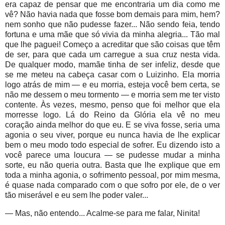
era capaz de pensar que me encontraria um dia como me
vê? Não havia nada que fosse bom demais para mim, hem?
nem sonho que não pudesse fazer... Não sendo feia, tendo
fortuna e uma mãe que só vivia da minha alegria... Tão mal
que lhe paguei! Começo a acreditar que são coisas que têm
de ser, para que cada um carregue a sua cruz nesta vida.
De qualquer modo, mamãe tinha de ser infeliz, desde que
se me meteu na cabeça casar com o Luizinho. Ela morria
logo atrás de mim — e eu morria, esteja você bem certa, se
não me dessem o meu tormento — e morria sem me ter visto
contente. Às vezes, mesmo, penso que foi melhor que ela
morresse logo. Lá do Reino da Glória ela vê no meu
coração ainda melhor do que eu. E se viva fosse, seria uma
agonia o seu viver, porque eu nunca havia de lhe explicar
bem o meu modo todo especial de sofrer. Eu dizendo isto a
você parece uma loucura — se pudesse mudar a minha
sorte, eu não queria outra. Basta que lhe explique que em
toda a minha agonia, o sofrimento pessoal, por mim mesma,
é quase nada comparado com o que sofro por ele, de o ver
tão miserável e eu sem lhe poder valer...
— Mas, não entendo... Acalme-se para me falar, Ninita!