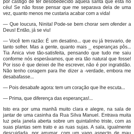
por castigo de ter desobedecido àquela santa que está no
céu! Se não fosse pensar que me separava dela de uma
vez, quanto menos me custaria acabar com a vida!
— Que loucura, Ninita! Pode-se bem chorar sem ofender a
Deus! Então, já se viu!
— Você tem razão: É um desatino... que eu já tresvario, de
tanto sofrer. Mas a gente, quanto mais _ esperanças pôs...
Tia Anica vive tão-satisfeita, pensando que tudo me saiu
conforme nós esperávamos, que era tão natural que fosse!
Por isso é que deixei de lhe escrever, não é por ingratidão.
Não tenho coragem para lhe dizer a -verdade, embora me
desabafasse...
— Pois desabafe agora: tem um coração que lhe escuta...
— Prima, que diferença das esperanças!...
Isto era por uma manhã muito clara e alegre, na sala de
jantar de uma casinha da Rua Silva Manuel. Entrava muita
luz pela janela aberta sobre um quintalinho triste, com as
suas plantas sem trato e as ruas sujas. A sala, igualmente
descuidada, por arrumar, com um vago aspecto de mau