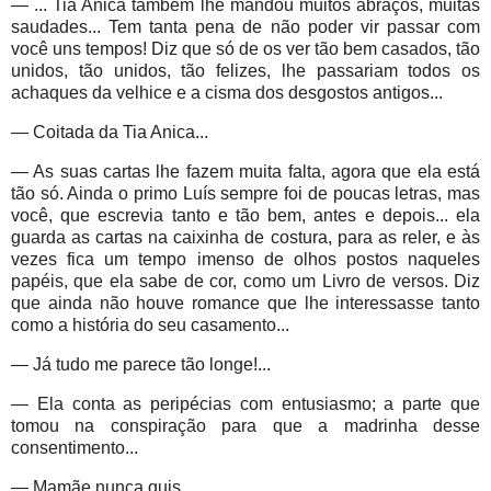
— ... Tia Anica também lhe mandou muitos abraços, muitas
saudades... Tem tanta pena de não poder vir passar com
você uns tempos! Diz que só de os ver tão bem casados, tão
unidos, tão unidos, tão felizes, lhe passariam todos os
achaques da velhice e a cisma dos desgostos antigos...
— Coitada da Tia Anica...
— As suas cartas lhe fazem muita falta, agora que ela está
tão só. Ainda o primo Luís sempre foi de poucas letras, mas
você, que escrevia tanto e tão bem, antes e depois... ela
guarda as cartas na caixinha de costura, para as reler, e às
vezes fica um tempo imenso de olhos postos naqueles
papéis, que ela sabe de cor, como um Livro de versos. Diz
que ainda não houve romance que lhe interessasse tanto
como a história do seu casamento...
— Já tudo me parece tão longe!...
— Ela conta as peripécias com entusiasmo; a parte que
tomou na conspiração para que a madrinha desse
consentimento...
— Mamãe nunca quis.