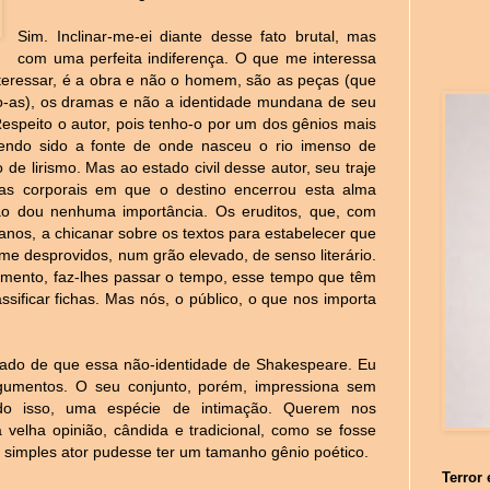
Sim. Inclinar-me-ei diante desse fato brutal, mas
com uma perfeita indiferença. O que me interessa
teressar, é a obra e não o homem, são as peças (que
o-as), os dramas e não a identidade mundana de seu
Respeito o autor, pois tenho-o por um dos gênios mais
endo sido a fonte de onde nasceu o rio imenso de
to de lirismo. Mas ao estado civil desse autor, seu traje
as corporais em que o destino encerrou esta alma
ão dou nenhuma importância. Os eruditos, que, com
nos, a chicanar sobre os textos para estabelecer que
 desprovidos, num grão elevado, de senso literário.
timento, faz-lhes passar o tempo, esse tempo que têm
sificar fichas. Mas nós, o público, o que nos importa
vado de que essa não-identidade de Shakespeare. Eu
rgumentos. O seu conjunto, porém, impressiona sem
udo isso, uma espécie de intimação. Querem nos
velha opinião, cândida e tradicional, como se fosse
 simples ator pudesse ter um tamanho gênio poético.
Terror 