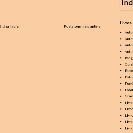
Livros
ágina inicial
Postagem mais antiga
Auto
Auto
Auto
Auto
Biog
Conj
Etim
Foto
Fund
Fábu
Gram
Livr
Livr
Livr
Livr
Livr