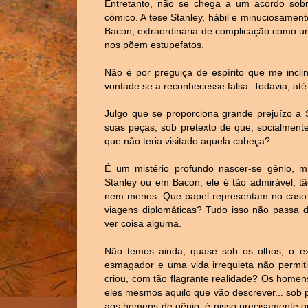
Entretanto, não se chega a um acordo sobre 
cômico. A tese Stanley, hábil e minuciosamen
Bacon, extraordinária de complicação como u
nos põem estupefatos.
Não é por preguiça de espírito que me inclin
vontade se a reconhecesse falsa. Todavia, até
Julgo que se proporciona grande prejuízo a 
suas peças, sob pretexto de que, socialment
que não teria visitado aquela cabeça?
É um mistério profundo nascer-se gênio, mi
Stanley ou em Bacon, ele é tão admirável, 
nem menos. Que papel representam no caso a
viagens diplomáticas? Tudo isso não passa de
ver coisa alguma.
Não temos ainda, quase sob os olhos, o e
esmagador e uma vida irrequieta não permit
criou, com tão flagrante realidade? Os homens
eles mesmos aquilo que vão descrever... sob pe
aos homens de gênio, é nisso precisamente q