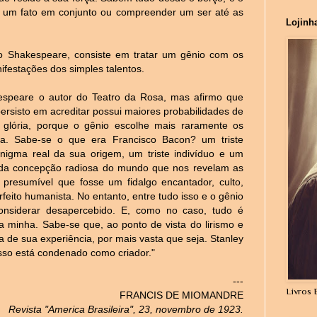
er um fato em conjunto ou compreender um ser até as
Lojinh
o Shakespeare, consiste em tratar um gênio com os
ifestações dos simples talentos.
espeare o autor do Teatro da Rosa, mas afirmo que
ersisto em acreditar possui maiores probabilidades de
lória, porque o gênio escolhe mais raramente os
a. Sabe-se o que era Francisco Bacon? um triste
enigma real da sua origem, um triste indivíduo e um
das da concepção radiosa do mundo que nos revelam as
presumível que fosse um fidalgo encantador, culto,
eito humanista. No entanto, entre tudo isso e o gênio
nsiderar desapercebido. E, como no caso, tudo é
 a minha. Sabe-se que, ao ponto de vista do lirismo e
a de sua experiência, por mais vasta que seja. Stanley
sso está condenado como criador."
---
Livros 
FRANCIS DE MIOMANDRE
Revista "America Brasileira", 23, novembro de 1923.