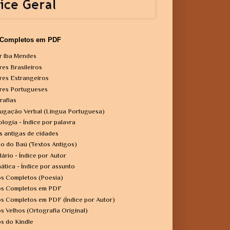
 Completos em PDF
r Iba Mendes
res Brasileiros
res Estrangeiros
res Portugueses
rafias
ugação Verbal (Língua Portuguesa)
ologia - Índice por palavra
s antigas de cidades
o do Baú (Textos Antigos)
lário - Índice por Autor
ática - Índice por assunto
os Completos (Poesia)
os Completos em PDF
os Completos em PDF (Índice por Autor)
os Velhos (Ortografia Original)
os do Kindle