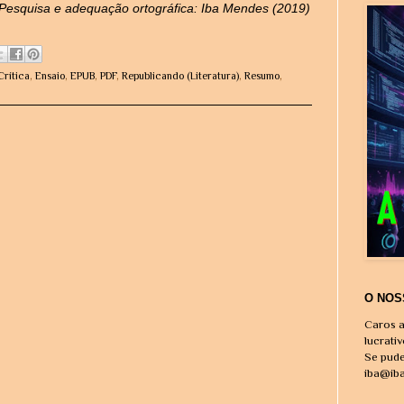
Pesquisa e adequação ortográfica: Iba Mendes (2019)
Crítica
,
Ensaio
,
EPUB
,
PDF
,
Republicando (Literatura)
,
Resumo
,
O NOS
Caros a
lucrati
Se pude
iba@ib