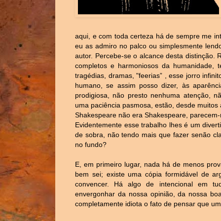
aqui, e com toda certeza há de sempre me in
eu as admiro no palco ou simplesmente lend
autor. Percebe-se o alcance desta distinção. 
completos e harmoniosos da humanidade, t
tragédias, dramas, "feerias” , esse jorro infini
humano, se assim posso dizer, às aparênci
prodigiosa, não presto nenhuma atenção, n
uma paciência pasmosa, estão, desde muitos a
Shakespeare não era Shakespeare, parecem-me
Evidentemente esse trabalho lhes é um diver
de sobra, não tendo mais que fazer senão clas
no fundo?
E, em primeiro lugar, nada há de menos pro
bem sei; existe uma cópia formidável de a
convencer. Há algo de intencional em t
envergonhar da nossa opinião, da nossa boa 
completamente idiota o fato de pensar que um