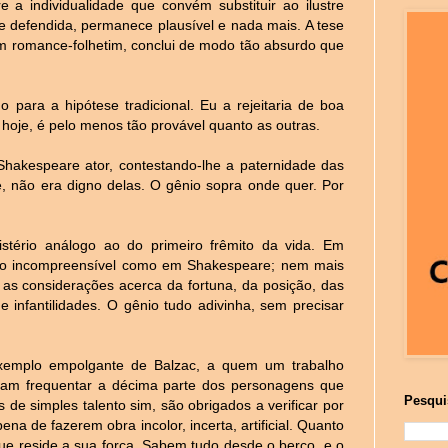
a individualidade que convém substituir ao ilustre
te defendida, permanece plausível e nada mais. A tese
m romance-folhetim, conclui de modo tão absurdo que
o para a hipótese tradicional. Eu a rejeitaria de boa
 hoje, é pelo menos tão provável quanto as outras.
Shakespeare ator, contestando-lhe a paternidade das
e, não era digno delas. O gênio sopra onde quer. Por
stério análogo ao do primeiro frêmito da vida. Em
tão incompreensível como em Shakespeare; nem mais
s considerações acerca da fortuna, da posição, das
 infantilidades. O gênio tudo adivinha, sem precisar
xemplo empolgante de Balzac, a quem um trabalho
iam frequentar a décima parte dos personagens que
Pesqui
 de simples talento sim, são obrigados a verificar por
na de fazerem obra incolor, incerta, artificial. Quanto
ue reside a sua força. Sabem tudo desde o berço, e o