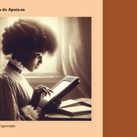
a do Apoia-se
Especiais