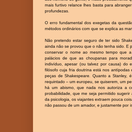
mais furtivo relance lhes basta para abrang
profundezas.
O erro fundamental dos exegetas da questã
métodos ordinários com que se explica as man
Não pretendo estar seguro de ter sido Shak
ainda não se provou que o não tenha sido. E p
conservar o nome ao mesmo tempo que a g
palácios de que as choupanas para morad
indivíduo, apesar (ou talvez por causa) do 
filósofo cuja fria doutrina está nos antípo
peças de Shakespeare. Quanto a Stanley, é 
requintado – um europeu, se quiserem, um perf
há um abismo, que nada nos autoriza a co
probabilidade, que me seja permitido sugerir
da psicologia, os viajantes extraem pouca cois
não passou de um amador, e justamente por i