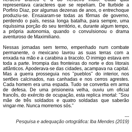
representava caracteres que se repeliam. De Iturbide a
Porfirio Diaz, por algumas dezenas de anos, o entrechoque
produziu-se. Ensaia
ram-se todas as fôrmas de governo,
perdendo o país, nessa longa batalha, para sempre, uma
riquíssima porção do seu território, e, durante algum tempo,
a própria autonomia, quando o convulsionou o drama
aventuroso de Maximiliano.
Nessas jornadas sem termo, empenhado num combate
permanente, o mexicano lavrou as suas terras com a
enxada na mão e a carabina a tiracolo. O inimigo estava em
toda a parte. Irrompia das fronteiras do norte e dos litorais
atlânticos. Apoderava-se das cidades, acampava na capital.
Mas a guerra prosseguia nos "pueblos" do interior, nos
sertões calcinados, nas canhadas e nos cerros agrestes.
Cada homem era uma espada. Tudo se convertia em arma
de defesa. De uma prisioneira velha, ouviu um oficial
francês, do exército de ocupação, esta replica imortal: "Sou
mãe de três soldados e quatro soldadas que saberão
vingar-me. Nunca morremos sós."
---
Pesquisa e adequação ortográfica: Iba Mendes (2019)