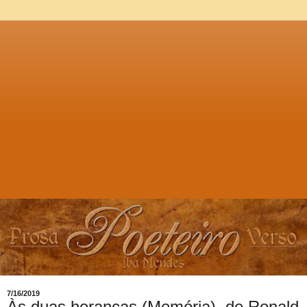
7/16/2019
Às duas heranças (Memória), de Ronald