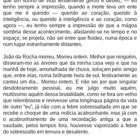
que um sonho de vida tenuemente gerou e desfez, — eu
tenho sempre a impressão, quando a morte leva um ente
que me é querido — querido ao coração, querido à
inteligência, ou querido à inteligência e ao coração, como
agora —, eu tenho sempre a impressão de que a mágoa
sombria desse acontecimento, afastando-se no tempo e no
espaço, se projeta, não sei entre que fluidez, numa época e
num lugar estranhamente distantes.
João da Rocha morreu. Morreu ontem. Melhor que ninguém,
disseram-mo as árvores que da minha casa vejo e que na
manhã de hoje, amortalhada de chuva, soluçam pelo amigo
que, entre elas, numa brilhante hora de sol, festivamente as
cantou um dia... Morreu ontem. E não sei por que singular
desdobramento pessoal, eu me julgo muito aquém,
muitíssimo aquém dessa brutalidade, como se fora um velho
que relembrasse e revivesse uma longínqua página da vida
de outro “eu”, já não com a febre sobressaltada em que se
recebe o choque de uma notícia acabrunhante, mas já com
o acabrunhamento de uma recordação antiga a que a
saudade, pelos tempos fora, houvesse vaporizado a febre
do sobressalto em ternura e desalento.