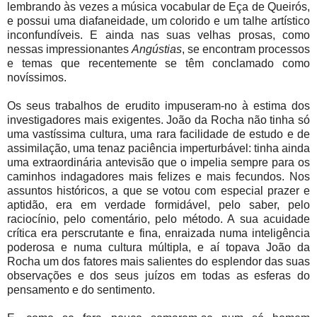
lembrando às vezes a música vocabular de Eça de Queirós,
e possui uma diafaneidade, um colorido e um talhe artístico
inconfundíveis. E ainda nas suas velhas prosas, como
nessas impressionantes
Angústias
, se encontram processos
e temas que recentemente se têm conclamado como
novíssimos.
Os seus trabalhos de erudito impuseram-no à estima dos
investigadores mais exigentes. João da Rocha não tinha só
uma vastíssima cultura, uma rara facilidade de estudo e de
assimilação, uma tenaz paciência imperturbável: tinha ainda
uma extraordinária antevisão que o impelia sempre para os
caminhos indagadores mais felizes e mais fecundos. Nos
assuntos históricos, a que se votou com especial prazer e
aptidão, era em verdade formidável, pelo saber, pelo
raciocínio, pelo comentário, pelo método. A sua acuidade
crítica era perscrutante e fina, enraizada numa inteligência
poderosa e numa cultura múltipla, e aí topava João da
Rocha um dos fatores mais salientes do esplendor das suas
observações e dos seus juízos em todas as esferas do
pensamento e do sentimento.