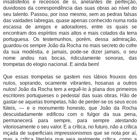
insatisfeitos e receosos de si, anelantes de perfeição,
duvidosos da correspondência das suas obras ao nível do
seu talento. Passou, por isso mesmo, sem as pedras falsas
das vaidades labregas, quase apenas conhecido numa roda
escassa de amigos e adoradores, entre os quais se
encontram dos espíritos mais altos e mais cotados da terra
portuguesa. Os testemunhos, porém, dessa admiração,
guardou-os sempre João da Rocha no mais secreto do cofre
da sua modéstia, e jamais, pode-se dizer jamais, o seu
nome andou nas bocas, ridiculamente sonoras, das
trompetas do elogio nacional. E ainda bem!
Que essas trompetas se gastem nos lábios frouxos dos
nulos, soprando, ocamente vibrantes, hosanas a outros
nulos! João da Rocha tem a erguê-lo à plana dos primeiros
escritores portugueses o pedestal das suas obras. Hão de
gastar-se aquelas trompetas, hão de perder-se os seus ecos
fúteis, — e o monumento honesto, que João da Rocha
descuidadamente edificou com o fulgor da sua pena,
permanecerá para sempre, para sempre atestando
vitoriosamente o seu valor. E a crítica, no futuro, não a crítica
inçada de superficiais impressionismos que se nota por aí,
mas a crítica literária que seja realmente crítica, como a