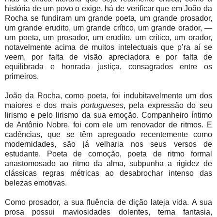
história de um povo o exige, há de verificar que em João da
Rocha se fundiram um grande poeta, um grande prosador,
um grande erudito, um grande crítico, um grande orador, —
um poeta, um prosador, um erudito, um crítico, um orador,
notavelmente acima de muitos intelectuais que p’ra aí se
veem, por falta de visão apreciadora e por falta de
equilibrada e honrada justiça, consagrados entre os
primeiros.
João da Rocha, como poeta, foi indubitavelmente um dos
maiores e dos mais
portugueses
, pela expressão do seu
lirismo e pelo lirismo da sua emoção. Companheiro íntimo
de Antônio Nobre, foi com ele um renovador de ritmos. E
cadências, que se têm apregoado recentemente como
modernidades, são já velharia nos seus versos de
estudante. Poeta de comoção, poeta de ritmo formal
anastomosado ao ritmo da alma, subpunha a rigidez de
clássicas regras métricas ao desabrochar intenso das
belezas emotivas.
Como prosador, a sua fluência de dição lateja vida. A sua
prosa possui maviosidades dolentes, terna fantasia,