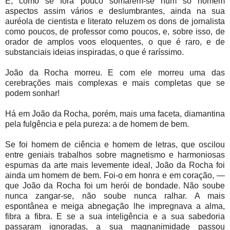
E, como se fora pouco somarem-se num só homem
aspectos assim vários e deslumbrantes, ainda na sua
auréola de cientista e literato reluzem os dons de jornalista
como poucos, de professor como poucos, e, sobre isso, de
orador de amplos voos eloquentes, o que é raro, e de
substanciais ideias inspiradas, o que é raríssimo.
João da Rocha morreu. E com ele morreu uma das
cerebrações mais complexas e mais completas que se
podem sonhar!
Há em João da Rocha, porém, mais uma faceta, diamantina
pela fulgência e pela pureza: a de homem de bem.
Se foi homem de ciência e homem de letras, que oscilou
entre geniais trabalhos sobre magnetismo e harmoniosas
espumas da arte mais levemente ideal, João da Rocha foi
ainda um homem de bem. Foi-o em honra e em coração, —
que João da Rocha foi um herói de bondade. Não soube
nunca zangar-se, não soube nunca ralhar. A mais
espontânea e meiga abnegação lhe impregnava a alma,
fibra a fibra. E se a sua inteligência e a sua sabedoria
passaram ignoradas, a sua magnanimidade passou