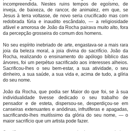
incompreendida. Nestes ruins tempos de egoísmo, de
inveja, de baixeza, de rancor, de animalez, em que, se
Jesus à terra voltasse, de novo seria crucificado mas com
redobrada fúria e inaudito escândalo, — a religiosidade
afável e amorosa de João da Rocha pairava muito alto, fora
da percepção grosseira do comum dos homens.
No seu espírito inebriado de arte, engastava-se a mais rara
joia da beleza moral, a joia divina do sacrifício. João da
Rocha, realizando o ensinamento do apólogo bíblico das
árvores, foi um perpétuo sacrificado aos interesses alheios.
Sacrificou-lhes o seu bem-estar, a sua atividade, o seu
dinheiro, a sua saúde, a sua vida e, acima de tudo, a glíria
do seu nome.
João da Rocha, que podia ser Maior do que foi, se à sua
individualidade tivesse dedicado o seu trabalho de
pensador e de esteta, dispersou-se, desperdiçou-se em
canseiras extenuantes e anódinas, infrutíferas e apagadas,
sacrificando-lhes muitíssimo da glória do seu nome, — o
maior sacrifício que um artista pode fazer.