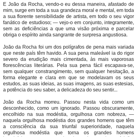
E João da Rocha, vendo-o eu dessa maneira, afastado de
mim, surge em toda a sua grandeza moral e mental, em toda
a sua florente sensibilidade de artista, em todo o seu vigor
fanático de estudioso; — vejo-o em conjunto, integramente,
sem as deficiências a que uma visão próxima e parcelar
obriga o espírito ainda sangrante de surpresa angustiosa.
João da Rocha foi um dos polígrafos de pena mais variada
que neste país têm havido. A sua pena maleável ia do rigor
severo da erudição mais cimentada, às mais vaporosas
florescências literárias. Pela sua pena fácil escapava-se,
sem qualquer constrangimento, sem qualquer hesitação, a
forma elegante e clara em que se modelavam os seus
estudos, as suas ideias, as suas imagens, as suas estesias,
a potência do seu saber, a delicadeza do seu sentir...
João da Rocha morreu. Passou nesta vida como um
desconhecido, como um ignorado. Passou obscuramente,
encolhido na sua modéstia, orgulhosa com nobreza, —
naquela orgulhosa modéstia dos grandes homens que têm
a consciência da sua triunfal superioridade, naquela
orgulhosa modéstia que torna os grandes homens