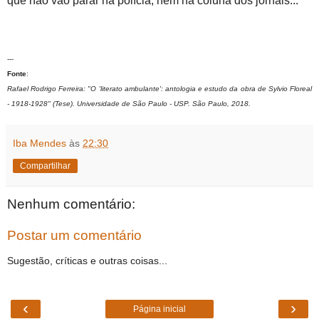
que não vão parar na polícia, nem na coluna dos jornais...
---
Fonte
:
Rafael Rodrigo Ferreira: "O 'literato ambulante': antologia e estudo da obra de Sylvio Floreal
- 1918-1928" (Tese). Universidade de São Paulo - USP. São Paulo, 2018.
Iba Mendes
às
22:30
Compartilhar
Nenhum comentário:
Postar um comentário
Sugestão, críticas e outras coisas...
‹
›
Página inicial