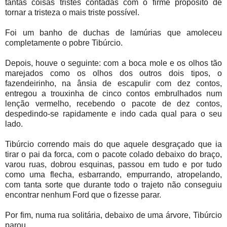
tantas coisas tristes contadas com o firme propósito de
tornar a tristeza o mais triste possível.
Foi um banho de duchas de lamúrias que amoleceu
completamente o pobre Tibúrcio.
Depois, houve o seguinte: com a boca mole e os olhos tão
marejados como os olhos dos outros dois tipos, o
fazendeirinho, na ânsia de escapulir com dez contos,
entregou a trouxinha de cinco contos embrulhados num
lenção vermelho, recebendo o pacote de dez contos,
despedindo-se rapidamente e indo cada qual para o seu
lado.
Tibúrcio correndo mais do que aquele desgraçado que ia
tirar o pai da forca, com o pacote colado debaixo do braço,
varou ruas, dobrou esquinas, passou em tudo e por tudo
como uma flecha, esbarrando, empurrando, atropelando,
com tanta sorte que durante todo o trajeto não conseguiu
encontrar nenhum Ford que o fizesse parar.
Por fim, numa rua solitária, debaixo de uma árvore, Tibúrcio
parou.