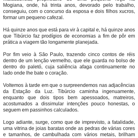
Mogiana, onde, há trinta anos, devorado pelo trabalho,
conseguiu, com o concurso da esposa e dois filhos xucros,
formar um pequeno cafezal.
Há quinze anos que está para vir à capital e, há quinze anos
que Tibúrcio faz prodígios de economias a fim de pôr em
prática a viagem tão longamente planejada.
Por fim veio à São Paulo, trazendo cinco contos de réis
dentro de um lenção vermelho, que ele guarda no bolso de
dentro do paletó, cuja saliência afaga continuamente no
lado onde lhe bate o coração.
Voltemos à tarde em que o surpreendemos nas adjacências
da Estação da Luz. Tibúrcio caminha ingenuamente,
enquanto que dois tipos bem apessoados, matreiros,
acostumados a dissimular intenções pouco honestas, o
seguem em passinhos calculados.
Logo adiante, surge, como que de imprevisto, a fatalidade,
uma vitrina de joias baratas onde as pedras de várias cores
e tamanhos, de cambulhada com vários metais, brilham