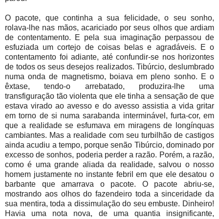
O pacote, que continha a sua felicidade, o seu sonho,
rolava-lhe nas mãos, acariciado por seus olhos que ardiam
de contentamento. E pela sua imaginação perpassou de
esfuziada um cortejo de coisas belas e agradáveis. E o
contentamento foi adiante, até confundir-se nos horizontes
de todos os seus desejos realizados. Tibúrcio, deslumbrado
numa onda de magnetismo, boiava em pleno sonho. E o
êxtase, tendo-o arrebatado, produzira-lhe uma
transfiguração tão violenta que ele tinha a sensação de que
estava virado ao avesso e do avesso assistia a vida gritar
em torno de si numa sarabanda interminável, furta-cor, em
que a realidade se esfumava em miragens de longínquas
cambiantes. Mas a realidade com seu turbilhão de castigos
ainda acudiu a tempo, porque senão Tibúrcio, dominado por
excesso de sonhos, poderia perder a razão. Porém, a razão,
como é uma grande aliada da realidade, salvou o nosso
homem justamente no instante febril em que ele desatou o
barbante que amarrava o pacote. O pacote abriu-se,
mostrando aos olhos do fazendeiro toda a sinceridade da
sua mentira, toda a dissimulação do seu embuste. Dinheiro!
Havia uma nota nova, de uma quantia insignificante,