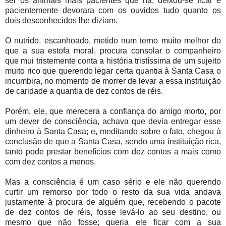
ser os animais mais pacientes que há, deixou-se ficar e
pacientemente devorara com os ouvidos tudo quanto os
dois desconhecidos lhe diziam.
O nutrido, escanhoado, metido num terno muito melhor do
que a sua estofa moral, procura consolar o companheiro
que mui tristemente conta a história tristíssima de um sujeito
muito rico que querendo legar certa quantia à Santa Casa o
incumbira, no momento de morrer de levar a essa instituição
de caridade a quantia de dez contos de réis.
Porém, ele, que merecera a confiança do amigo morto, por
um dever de consciência, achava que devia entregar esse
dinheiro à Santa Casa; e, meditando sobre o fato, chegou à
conclusão de que a Santa Casa, sendo uma instituição rica,
tanto pode prestar benefícios com dez contos a mais como
com dez contos a menos.
Mas a consciência é um caso sério e ele não querendo
curtir um remorso por todo o resto da sua vida andava
justamente à procura de alguém que, recebendo o pacote
de dez contos de réis, fosse levá-lo ao seu destino, ou
mesmo que não fosse; queria ele ficar com a sua