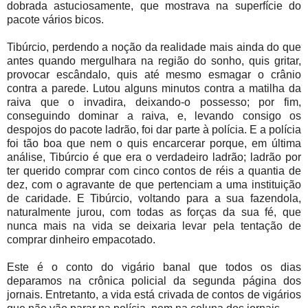
dobrada astuciosamente, que mostrava na superfície do
pacote vários bicos.
Tibúrcio, perdendo a noção da realidade mais ainda do que
antes quando mergulhara na região do sonho, quis gritar,
provocar escândalo, quis até mesmo esmagar o crânio
contra a parede. Lutou alguns minutos contra a matilha da
raiva que o invadira, deixando-o possesso; por fim,
conseguindo dominar a raiva, e, levando consigo os
despojos do pacote ladrão, foi dar parte à polícia. E a polícia
foi tão boa que nem o quis encarcerar porque, em última
análise, Tibúrcio é que era o verdadeiro ladrão; ladrão por
ter querido comprar com cinco contos de réis a quantia de
dez, com o agravante de que pertenciam a uma instituição
de caridade. E Tibúrcio, voltando para a sua fazendola,
naturalmente jurou, com todas as forças da sua fé, que
nunca mais na vida se deixaria levar pela tentação de
comprar dinheiro empacotado.
Este é o conto do vigário banal que todos os dias
deparamos na crônica policial da segunda página dos
jornais. Entretanto, a vida está crivada de contos de vigários