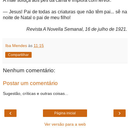
A mãe soluça aos pés da cama e implora com fervor:
— Jesus! Pai de todas as criaturas que não têm pai... sê na
noite de Natal o pai de meu filho!
Revista A Novella Semanal, 16 de julho de 1921.
Iba Mendes
às
11:15
Compartilhar
Nenhum comentário:
Postar um comentário
Sugestão, críticas e outras coisas...
‹
›
Página inicial
Ver versão para a web