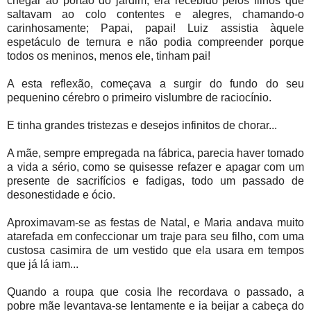
chegar ao portão do jardim, era recebido pelos filhos que
saltavam ao colo contentes e alegres, chamando-o
carinhosamente; Papai, papai! Luiz assistia àquele
espetáculo de ternura e não podia compreender porque
todos os meninos, menos ele, tinham pai!
A esta reflexão, começava a surgir do fundo do seu
pequenino cérebro o primeiro vislumbre de raciocínio.
E tinha grandes tristezas e desejos infinitos de chorar...
A mãe, sempre empregada na fábrica, parecia haver tomado
a vida a sério, como se quisesse refazer e apagar com um
presente de sacrifícios e fadigas, todo um passado de
desonestidade e ócio.
Aproximavam-se as festas de Natal, e Maria andava muito
atarefada em confeccionar um traje para seu filho, com uma
custosa casimira de um vestido que ela usara em tempos
que já lá iam...
Quando a roupa que cosia lhe recordava o passado, a
pobre mãe levantava-se lentamente e ia beijar a cabeça do