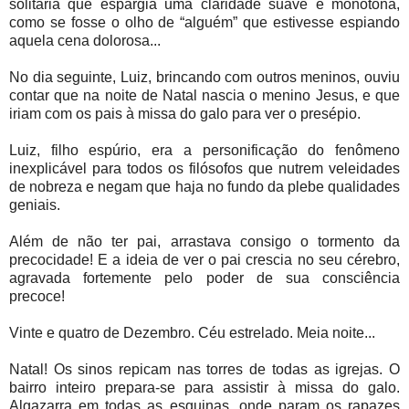
solitária que espargia uma claridade suave e monótona,
como se fosse o olho de “alguém” que estivesse espiando
aquela cena dolorosa...
No dia seguinte, Luiz, brincando com outros meninos, ouviu
contar que na noite de Natal nascia o menino Jesus, e que
iriam com os pais à missa do galo para ver o presépio.
Luiz, filho espúrio, era a personificação do fenômeno
inexplicável para todos os filósofos que nutrem veleidades
de nobreza e negam que haja no fundo da plebe qualidades
geniais.
Além de não ter pai, arrastava consigo o tormento da
precocidade! E a ideia de ver o pai crescia no seu cérebro,
agravada fortemente pelo poder de sua consciência
precoce!
Vinte e quatro de Dezembro. Céu estrelado. Meia noite...
Natal! Os sinos repicam nas torres de todas as igrejas. O
bairro inteiro prepara-se para assistir à missa do galo.
Algazarra em todas as esquinas, onde param os rapazes