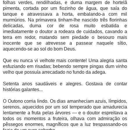
folhas verdes, rendilhadas, e duma margem de hortelã
pimenta, cortada por um fiozinho de água, que saía do
tanque e atravessava a horta, embalando-a com mil
murmúrios. Na primavera tinham-lhe nascido três florinhas
delicadas, duma cor de rosa muito esbatida e
imediatamente o doutor a rodeara de cuidados, cavando a
terra em redor, matando sem piedade o besouro mais
inocente que se atrevesse a passear naquele sítio,
aquecendo-se ao sol do bom Deus.
Que eu nunca vi velhote mais contente! Uma alegria santa
esfuziando em risadas; bebendo sempre pingas dum vinho
velho que possuía arrecadado no fundo da adega.
Setenta anos saudáveis e alegres. Gostava de contar
histórias galantes...
O Outono corria lindo. Os dias amanheciam azuis, límpidos,
serenos, aquecidos por um sol temperado que amadurecia
lentamente a fruta pelas árvores — e o doutor espreitava a
todos os momentos a fruteira, olhava com admiração os
pêssegos enormes, magníficos que a luz trespassando-os