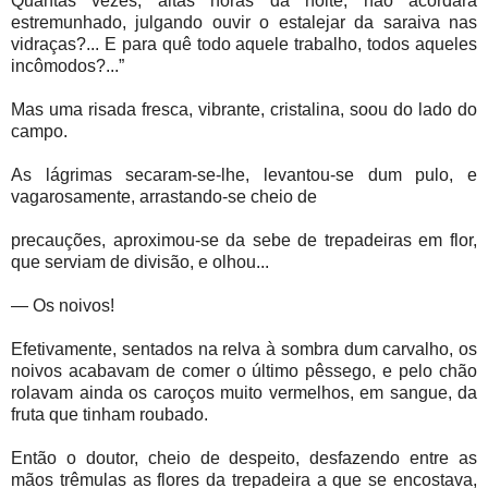
Quantas vezes, altas horas da noite, não acordara
estremunhado, julgando ouvir o estalejar da saraiva nas
vidraças?... E para quê todo aquele trabalho, todos aqueles
incômodos?...”
Mas uma risada fresca, vibrante, cristalina, soou do lado do
campo.
As lágrimas secaram-se-lhe, levantou-se dum pulo, e
vagarosamente, arrastando-se cheio de
precauções, aproximou-se da sebe de trepadeiras em flor,
que serviam de divisão, e olhou...
— Os noivos!
Efetivamente, sentados na relva à sombra dum carvalho, os
noivos acabavam de comer o último pêssego, e pelo chão
rolavam ainda os caroços muito vermelhos, em sangue, da
fruta que tinham roubado.
Então o doutor, cheio de despeito, desfazendo entre as
mãos trêmulas as flores da trepadeira a que se encostava,