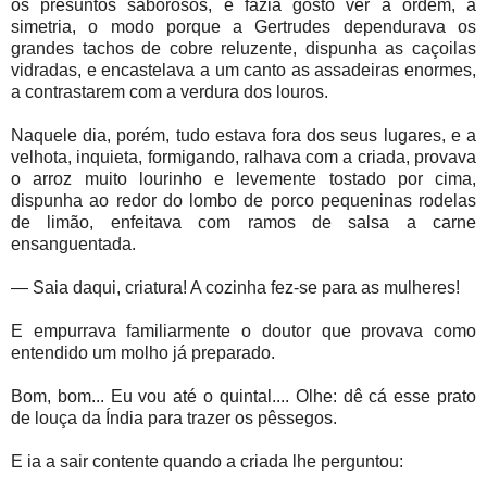
os presuntos saborosos, e fazia gosto ver a ordem, a
simetria, o modo porque a Gertrudes dependurava os
grandes tachos de cobre reluzente, dispunha as caçoilas
vidradas, e encastelava a um canto as assadeiras enormes,
a contrastarem com a verdura dos louros.
Naquele dia, porém, tudo estava fora dos seus lugares, e a
velhota, inquieta, formigando, ralhava com a criada, provava
o arroz muito lourinho e levemente tostado por cima,
dispunha ao redor do lombo de porco pequeninas rodelas
de limão, enfeitava com ramos de salsa a carne
ensanguentada.
— Saia daqui, criatura! A cozinha fez-se para as mulheres!
E empurrava familiarmente o doutor que provava como
entendido um molho já preparado.
Bom, bom... Eu vou até o quintal.... Olhe: dê cá esse prato
de louça da Índia para trazer os pêssegos.
E ia a sair contente quando a criada lhe perguntou: