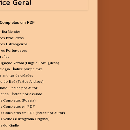
 Completos em PDF
r Iba Mendes
res Brasileiros
res Estrangeiros
res Portugueses
rafias
ugação Verbal (Língua Portuguesa)
ologia - Índice por palavra
s antigas de cidades
o do Baú (Textos Antigos)
lário - Índice por Autor
ática - Índice por assunto
os Completos (Poesia)
os Completos em PDF
os Completos em PDF (Índice por Autor)
os Velhos (Ortografia Original)
os do Kindle