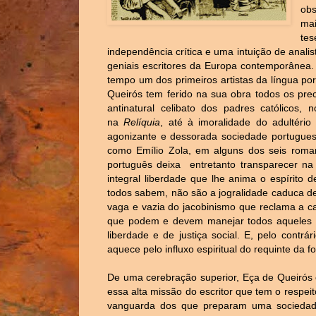
obs
mai
tes
independência crítica e uma intuição de anali
geniais escritores da Europa contemporânea
tempo um dos primeiros artistas da língua p
Queirós tem ferido na sua obra todos os pre
antinatural celibato dos padres católicos, 
na
Relíquia
, até à imoralidade do adultério
agonizante e dessorada sociedade portugue
como Emílio Zola, em alguns dos seis rom
português deixa
entretanto transparecer n
integral liberdade que lhe anima o espírito
todos sabem, não são a jogralidade caduca d
vaga e vazia do jacobinismo que reclama a c
que podem e devem manejar todos aqueles q
liberdade e de justiça social. E, pelo contrá
aquece pelo influxo espiritual do requinte da 
De uma cerebração superior, Eça de Queirós
essa alta missão do escritor que tem o respei
vanguarda dos que preparam uma sociedade i