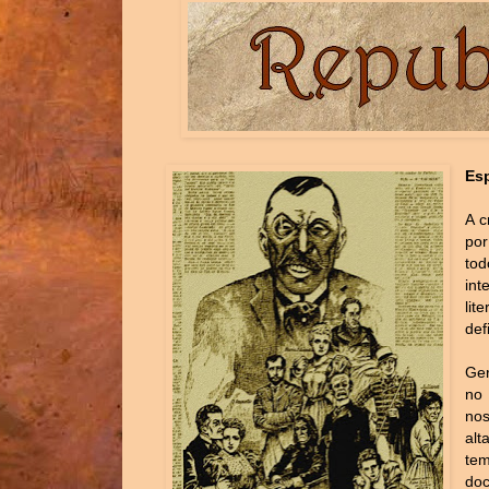
Esp
A c
por
to
in
li
def
Ger
n
no
alt
te
do