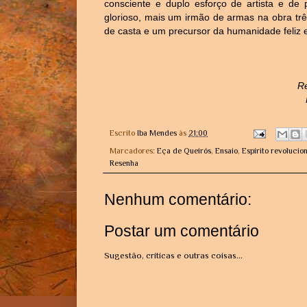
consciente e duplo esforço de artista e de
glorioso, mais um irmão de armas na obra tr
de casta e um precursor da humanidade feliz e
Re
Escrito
Iba Mendes
às
21:00
Marcadores:
Eça de Queirós
,
Ensaio
,
Espírito revolucion
Resenha
Nenhum comentário:
Postar um comentário
Sugestão, críticas e outras coisas...