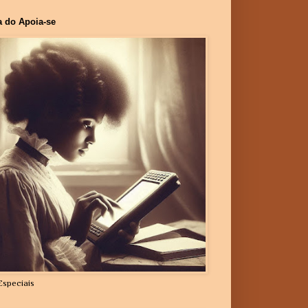
a do Apoia-se
Especiais