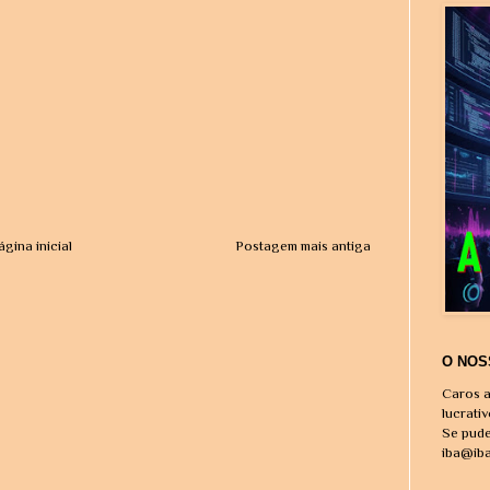
ágina inicial
Postagem mais antiga
O NOS
Caros a
lucrati
Se pude
iba@ib