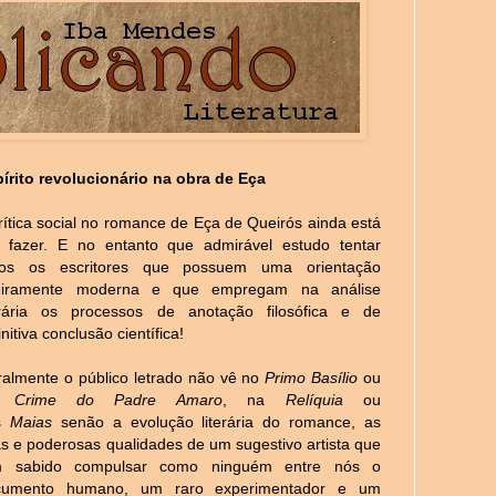
írito revolucionário na obra de Eça
rítica social no romance de Eça de Queirós ainda está
 fazer. E no entanto que admirável estudo tentar
dos os escritores que possuem uma orientação
teiramente moderna e que empregam na análise
terária os processos de anotação filosófica e de
initiva conclusão científica!
almente o público letrado não vê no
Primo Basílio
ou
o
Crime do Padre Amaro
, na
Relíquia
ou
s
Maias
senão a evolução literária do romance, as
as e poderosas qualidades de um sugestivo artista que
m sabido compulsar como ninguém entre nós o
cumento humano, um raro experimentador e um