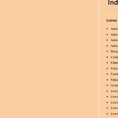
Livros
Auto
Auto
Auto
Auto
Biog
Conj
Etim
Foto
Fund
Fábu
Gram
Livr
Livr
Livr
Livr
Livr