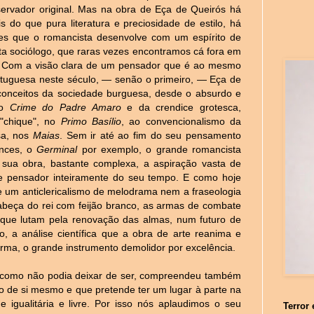
ervador original. Mas na obra de Eça de Queirós há
s do que pura literatura e preciosidade de estilo, há
es que o romancista desenvolve com um espírito de
sta sociólogo, que raras vezes encontramos cá fora em
. Com a visão clara de um pensador que é ao mesmo
ortuguesa neste século, — senão o primeiro, — Eça de
conceitos da sociedade burguesa, desde o absurdo e
no
Crime do Padre Amaro
e da crendice grotesca,
 "chique", no
Primo Basílio
, ao convencionalismo da
sa, nos
Maias
. Sem ir até ao fim do seu pensamento
ances, o
Germinal
por exemplo, o grande romancista
a sua obra, bastante complexa, a aspiração vasta de
 de pensador inteiramente do seu tempo. E como hoje
e um anticlericalismo de melodrama nem a fraseologia
abeça do rei com feijão branco, as armas de combate
ue lutam pela renovação das almas, num futuro de
rio, a análise científica que a obra de arte reanima e
forma, o grande instrumento demolidor por excelência.
 como não podia deixar de ser, compreendeu também
to de si mesmo e que pretende ter um lugar à parte na
gualitária e livre. Por isso nós aplaudimos o seu
Terror 