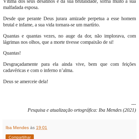
Vítima dos seus desatinos e da sua brutalidade, sofria muito a sua
malfadada esposa.
Desde que perante Deus jurara amizade perpetua a esse homem
brutal e infame, a sua vida tornara-se um martírio.
Quantas e quantas vezes, no auge da dor, não implorava, com
lágrimas nos olhos, que a morte tivesse compaixão de si!
Quantas!
Desgraçadamente para ela ainda vive, bem que com feições
cadavéricas e com o inferno n’alma.
Deus se amerceie dela!
---
Pesquisa e atualização ortográfica: Iba Mendes (2021)
Iba Mendes
às
19:01
Compartilhar