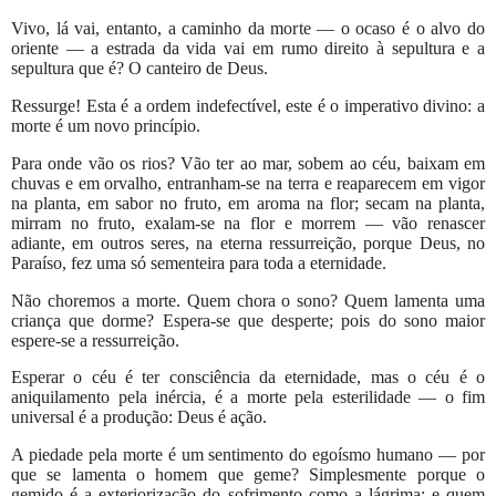
Vivo, lá vai, entanto, a caminho da morte — o ocaso é o alvo do
oriente — a estrada da vida vai em rumo direito à sepultura e a
sepultura que é? O canteiro de Deus.
Ressurge! Esta é a ordem indefectível, este é o imperativo divino: a
morte é um novo princípio.
Para onde vão os rios? Vão ter ao mar, sobem ao céu, baixam em
chuvas e em orvalho, entranham-se na terra e reaparecem em vigor
na planta, em sabor no fruto, em aroma na flor; secam na planta,
mirram no fruto, exalam-se na flor e morrem — vão renascer
adiante, em outros seres, na eterna ressurreição, porque Deus, no
Paraíso, fez uma só sementeira para toda a eternidade.
Não choremos a morte. Quem chora o sono? Quem lamenta uma
criança que dorme? Espera-se que desperte; pois do sono maior
espere-se a ressurreição.
Esperar o céu é ter consciência da eternidade, mas o céu é o
aniquilamento pela inércia, é a morte pela esterilidade — o fim
universal é a produção: Deus é ação.
A piedade pela morte é um sentimento do egoísmo humano — por
que se lamenta o homem que geme? Simplesmente porque o
gemido é a exteriorização do sofrimento como a lágrima; e quem