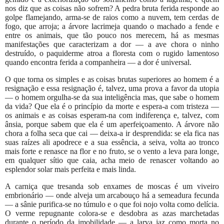
nos diz que as coisas não sofrem? A pedra bruta ferida responde ao
golpe flamejando, arma-se de raios como a nuvem, tem cerdas de
fogo, que arroja; a árvore lacrimeja quando o machado a fende e
entre os animais, que tão pouco nos merecem, há as mesmas
manifestações que caracterizam a dor — a ave chora o ninho
destruído, o paquiderme atroa a floresta com o rugido lamentoso
quando encontra ferida a companheira — a dor é universal.
O que torna os simples e as coisas brutas superiores ao homem é a
resignação e essa resignação é, talvez, uma prova a favor da utopia
— o homem orgulha-se da sua inteligência mas, que sabe o homem
da vida? Que ela é o princípio da morte e espera-a com tristeza —
os animais e as coisas esperam-na com indiferença e, talvez, com
ânsia, porque sabem que ela é um aperfeiçoamento. A árvore não
chora a folha seca que cai — deixa-a ir desprendida: se ela fica nas
suas raízes ali apodrece e a sua essência, a seiva, volta ao tronco
mais forte e renasce na flor e no fruto, se o vento a leva para longe,
em qualquer sítio que caia, acha meio de renascer voltando ao
esplendor solar mais perfeita e mais linda.
A carniça que tresanda sob enxames de moscas é um viveiro
embrionário — onde alveja um arcabouço há a semeadura fecunda
— a sânie purifica-se no túmulo e o que foi nojo volta como delícia.
O verme repugnante colora-se e desdobra as azas marchetadas
durante o período da imobilidade — a larva jaz como morta no