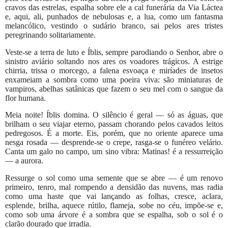
cravos das estrelas, espalha sobre ele a cal funerária da Via Láctea
e, aqui, ali, punhados de nebulosas e, a lua, como um fantasma
melancólico, vestindo o sudário branco, sai pelos ares tristes
peregrinando solitariamente.
Veste-se a terra de luto e Íblis, sempre parodiando o Senhor, abre o
sinistro aviário soltando nos ares os voadores trágicos. A estrige
chirria, trissa o morcego, a falena esvoaça e miríades de insetos
enxameiam a sombra como uma poeira viva: são miniaturas de
vampiros, abelhas satânicas que fazem o seu mel com o sangue da
flor humana.
Meia noite! Íblis domina. O silêncio é geral — só as águas, que
brilham o seu viajar eterno, passam chorando pelos cavados leitos
pedregosos. É a morte. Eis, porém, que no oriente aparece uma
nesga rosada — desprende-se o crepe, rasga-se o funéreo velário.
Canta um galo no campo, um sino vibra: Matinas! é a ressurreição
— a aurora.
Ressurge o sol como uma semente que se abre — é um renovo
primeiro, tenro, mal rompendo a densidão das nuvens, mas radia
como uma haste que vai lançando as folhas, cresce, aclara,
esplende, brilha, aquece rútilo, flameja, sobe no céu, impõe-se e,
como sob uma árvore é a sombra que se espalha, sob o sol é o
clarão dourado que irradia.