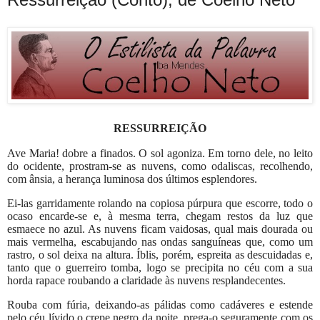
RESSURREIÇÃO
Ave Maria! dobre a finados. O sol agoniza. Em torno dele, no leito
do ocidente, prostram-se as nuvens, como odaliscas, recolhendo,
com ânsia, a herança luminosa dos últimos esplendores.
Ei-las garridamente rolando na copiosa púrpura que escorre, todo o
ocaso encarde-se e, à mesma terra, chegam restos da luz que
esmaece no azul. As nuvens ficam vaidosas, qual mais dourada ou
mais vermelha, escabujando nas ondas sanguíneas que, como um
rastro, o sol deixa na altura. Íblis, porém, espreita as descuidadas e,
tanto que o guerreiro tomba, logo se precipita no céu com a sua
horda rapace roubando a claridade às nuvens resplandecentes.
Rouba com fúria, deixando-as pálidas como cadáveres e estende
pelo céu lívido o crepe negro da noite, prega-o seguramente com os