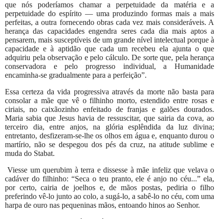
que nós poderíamos chamar a perpetuidade da matéria e a
perpetuidade do espírito — uma produzindo formas mais a mais
perfeitas, a outra fornecendo obras cada vez mais consideráveis. A
herança das capacidades engendra seres cada dia mais aptos a
pensarem, mais susceptíveis de um grande nível intelectual porque à
capacidade e à aptidão que cada um recebeu ela ajunta o que
adquiriu pela observação e pelo cálculo. De sorte que, pela herança
conservadora e pelo progresso individual, a Humanidade
encaminha-se gradualmente para a perfeição”.
Essa certeza da vida progressiva através da morte não basta para
consolar a mãe que vê o filhinho morto, estendido entre rosas e
ciriais, no caixãozinho enfeitado de franjas e galões dourados.
Maria sabia que Jesus havia de ressuscitar, que sairia da cova, ao
terceiro dia, entre anjos, na glória esplêndida da luz divina;
entretanto, desfizeram-se-lhe os olhos em água e, enquanto durou o
martírio, não se despegou dos pés da cruz, na atitude sublime e
muda do Stabat.
Viesse um querubim à terra e dissesse à mãe infeliz que velava o
cadáver do filhinho: “Seca o teu pranto, ele é anjo no céu...” ela,
por certo, cairia de joelhos e, de mãos postas, pediria o filho
preferindo vê-lo junto ao colo, a sugá-lo, a sabê-lo no céu, com uma
harpa de ouro nas pequeninas mãos, entoando hinos ao Senhor.