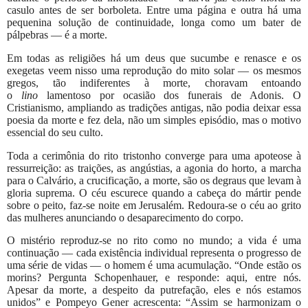
casulo antes de ser borboleta. Entre uma página e outra há uma
pequenina solução de continuidade, longa como um bater de
pálpebras — é a morte.
Em todas as religiões há um deus que sucumbe e renasce e os
exegetas veem nisso uma reprodução do mito solar — os mesmos
gregos, tão indiferentes à morte, choravam entoando
o
lino
lamentoso por ocasião dos funerais de Adonis. O
Cristianismo, ampliando as tradições antigas, não podia deixar essa
poesia da morte e fez dela, não um simples episódio, mas o motivo
essencial do seu culto.
Toda a cerimônia do rito tristonho converge para uma apoteose à
ressurreição: as traições, as angústias, a agonia do horto, a marcha
para o Calvário, a crucificação, a morte, são os degraus que levam à
gloria suprema. O céu escurece quando a cabeça do mártir pende
sobre o peito, faz-se noite em Jerusalém. Redoura-se o céu ao grito
das mulheres anunciando o desaparecimento do corpo.
O mistério reproduz-se no rito como no mundo; a vida é uma
continuação — cada existência individual representa o progresso de
uma série de vidas — o homem é uma acumulação. “Onde estão os
morins? Pergunta Schopenhauer, e responde: aqui, entre nós.
Apesar da morte, a despeito da putrefação, eles e nós estamos
unidos” e Pompeyo Gener acrescenta: “Assim se harmonizam o