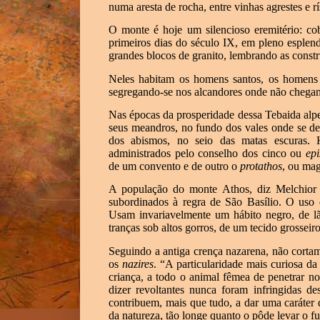
numa aresta de rocha, entre vinhas agrestes e r
O monte é hoje um silencioso eremitério: co
primeiros dias do século IX, em pleno esplendo
grandes blocos de granito, lembrando as constr
Neles habitam os homens santos, os homens 
segregando-se nos alcandores onde não chega
Nas épocas da prosperidade dessa Tebaida alp
seus meandros, no fundo dos vales onde se de
dos abismos, no seio das matas escuras.
administrados pelo conselho dos cinco ou
epi
de um convento e de outro o
protathos
, ou ma
A população do monte Athos, diz Melchior 
subordinados à regra de São Basílio. O uso 
Usam invariavelmente um hábito negro, de l
tranças sob altos gorros, de um tecido grossei
Seguindo a antiga crença nazarena, não corta
os
nazires
. “A particularidade mais curiosa da 
criança, a todo o animal fêmea de penetrar no 
dizer revoltantes nunca foram infringidas d
contribuem, mais que tudo, a dar uma caráter d
da natureza, tão longe quanto o pôde levar o fu