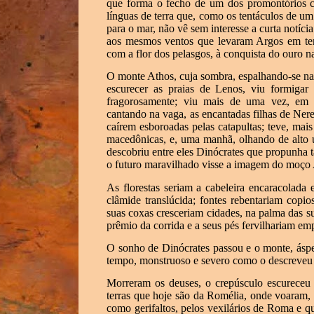
que forma o fecho de um dos promontórios ca
línguas de terra que, como os tentáculos de u
para o mar, não vê sem interesse a curta notíci
aos mesmos ventos que levaram Argos em tem
com a flor dos pelasgos, à conquista do ouro na
O monte Athos, cuja sombra, espalhando-se nas
escurecer as praias de Lenos, viu formigar
fragorosamente; viu mais de uma vez, em n
cantando na vaga, as encantadas filhas de Ner
caírem esboroadas pelas catapultas; teve, mai
macedônicas, e, uma manhã, olhando de alto
descobriu entre eles Dinócrates que propunha t
o futuro maravilhado visse a imagem do moç
As florestas seriam a cabeleira encaracolada
clâmide translúcida; fontes rebentariam copi
suas coxas cresceriam cidades, na palma das su
prêmio da corrida e a seus pés fervilhariam em
O sonho de Dinócrates passou e o monte, áspe
tempo, monstruoso e severo como o descreve
Morreram os deuses, o crepúsculo escureceu 
terras que hoje são da Romélia, onde voaram, 
como gerifaltos, pelos vexilários de Roma e 