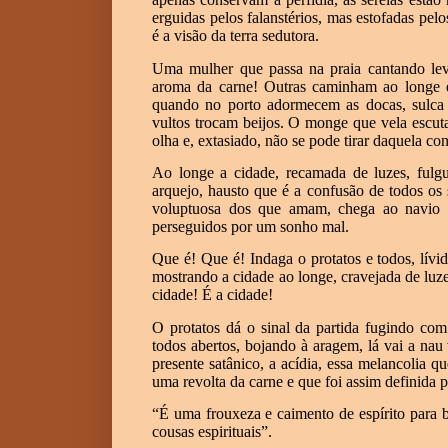
erguidas pelos falanstérios, mas estofadas pel
é a visão da terra sedutora.
Uma mulher que passa na praia cantando lev
aroma da carne! Outras caminham ao longe e, 
quando no porto adormecem as docas, sulca 
vultos trocam beijos. O monge que vela escuta
olha e, extasiado, não se pode tirar daquela c
Ao longe a cidade, recamada de luzes, ful
arquejo, hausto que é a confusão de todos os
voluptuosa dos que amam, chega ao navio 
perseguidos por um sonho mal.
Que é! Que é! Indaga o protatos e todos, lívi
mostrando a cidade ao longe, cravejada de luz
cidade! É a cidade!
O protatos dá o sinal da partida fugindo co
todos abertos, bojando à aragem, lá vai a na
presente satânico, a acídia, essa melancolia 
uma revolta da carne e que foi assim definida 
“É uma frouxeza e caimento de espírito para be
cousas espirituais”.