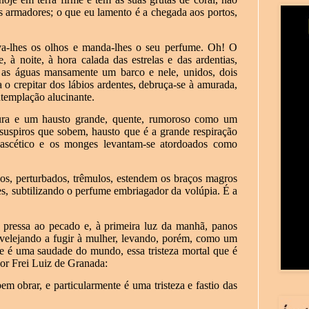
os armadores; o que eu lamento é a chegada aos portos,
a-lhes os olhos e manda-lhes o seu perfume. Oh! O
à noite, à hora calada das estrelas e das ardentias,
as águas mansamente um barco e nele, unidos, dois
 o crepitar dos lábios ardentes, debruça-se à amurada,
ontemplação alucinante.
gura e um hausto grande, quente, rumoroso como um
 suspiros que sobem, hausto que é a grande respiração
ascético e os monges levantam-se atordoados como
dos, perturbados, trêmulos, estendem os braços magros
es, subtilizando o perfume embriagador da volúpia. É a
m pressa ao pecado e, à primeira luz da manhã, panos
u velejando a fugir à mulher, levando, porém, como um
que é uma saudade do mundo, essa tristeza mortal que é
por Frei Luiz de Granada:
m obrar, e particularmente é uma tristeza e fastio das