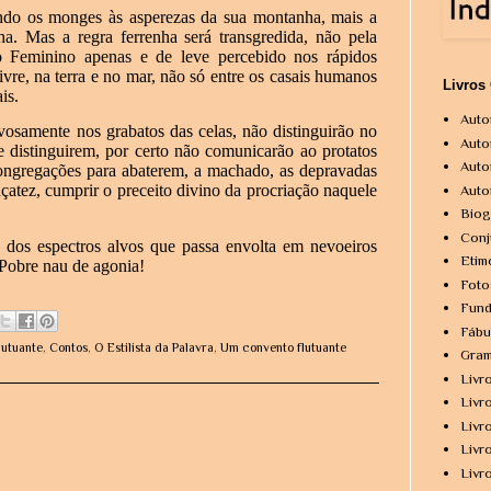
ndo os monges às asperezas da sua montanha, mais a
nha. Mas a regra ferrenha será transgredida, não pela
 Feminino apenas e de leve percebido nos rápidos
vre, na terra e no mar, não só entre os casais humanos
Livros
ais.
Auto
ivosamente nos grabatos das celas, não distinguirão no
Auto
 distinguirem, por certo não comunicarão ao protatos
Auto
congregações para abaterem, a machado, as depravadas
çatez, cumprir o preceito divino da procriação naquele
Auto
Biog
Conj
 dos espectros alvos que passa envolta em nevoeiros
Etim
 Pobre nau de agonia!
Foto
Fund
Fábu
lutuante
,
Contos
,
O Estilista da Palavra
,
Um convento flutuante
Gram
Livr
Livr
Livr
Livr
Livr