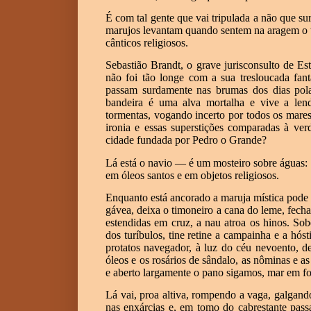
É com tal gente que vai tripulada a não que s
marujos levantam quando sentem na aragem o t
cânticos religiosos.
Sebastião Brandt, o grave jurisconsulto de Es
não foi tão longe com a sua tresloucada fant
passam surdamente nas brumas dos dias pol
bandeira é uma alva mortalha e vive a len
tormentas, vogando incerto por todos os mares
ironia e essas superstições comparadas à ve
cidade fundada por Pedro o Grande?
Lá está o navio — é um mosteiro sobre águas: a
em óleos santos e em objetos religiosos.
Enquanto está ancorado a maruja mística pode c
gávea, deixa o timoneiro a cana do leme, fecha 
estendidas em cruz, a nau atroa os hinos. Sob
dos turíbulos, tine retine a campainha e a hóst
protatos navegador, à luz do céu nevoento, d
óleos e os rosários de sândalo, as nôminas e as 
e aberto largamente o pano sigamos, mar em fo
Lá vai, proa altiva, rompendo a vaga, galgand
nas enxárcias e, em tomo do cabrestante pass