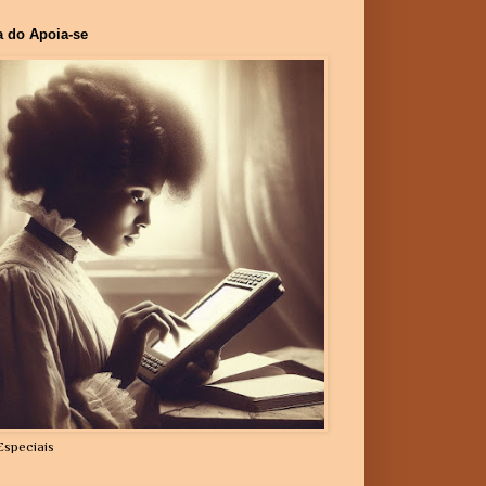
a do Apoia-se
Especiais