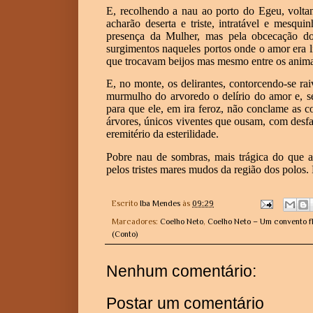
E, recolhendo a nau ao porto do Egeu, volta
acharão deserta e triste, intratável e mesqui
presença da Mulher, mas pela obcecação do
surgimentos naqueles portos onde o amor era li
que trocavam beijos mas mesmo entre os anim
E, no monte, os delirantes, contorcendo-se ra
murmulho do arvoredo o delírio do amor e, se
para que ele, em ira feroz, não conclame as 
árvores, únicos viventes que ousam, com desfa
eremitério da esterilidade.
Pobre nau de sombras, mais trágica do que a
pelos tristes mares mudos da região dos polos.
Escrito
Iba Mendes
às
09:29
Marcadores:
Coelho Neto
,
Coelho Neto – Um convento f
(Conto)
Nenhum comentário:
Postar um comentário