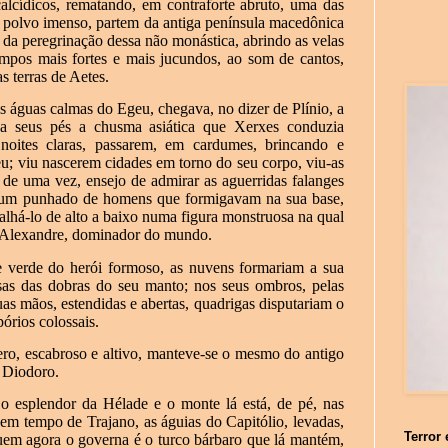
lcídicos, rematando, em contraforte abruto, uma das
m polvo imenso, partem da antiga península macedônica
a da peregrinação dessa não monástica, abrindo as velas
pos mais fortes e mais jucundos, ao som de cantos,
s terras de Aetes.
 águas calmas do Egeu, chegava, no dizer de Plínio, a
 a seus pés a chusma asiática que Xerxes conduzia
oites claras, passarem, em cardumes, brincando e
eu; viu nascerem cidades em torno do seu corpo, viu-as
s de uma vez, ensejo de admirar as aguerridas falanges
 um punhado de homens que formigavam na sua base,
alhá-lo de alto a baixo numa figura monstruosa na qual
o Alexandre, dominador do mundo.
 e verde do herói formoso, as nuvens formariam a sua
osas das dobras do seu manto; nos seus ombros, pelas
as mãos, estendidas e abertas, quadrigas disputariam o
pórios colossais.
ro, escabroso e altivo, manteve-se o mesmo do antigo
u Diodoro.
o esplendor da Hélade e o monte lá está, de pé, nas
em tempo de Trajano, as águias do Capitólio, levadas,
Terror 
quem agora o governa é o turco bárbaro que lá mantém,