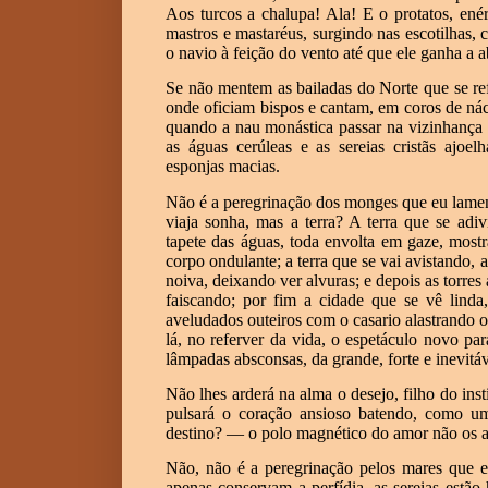
Aos turcos a chalupa! Ala! E o protatos, en
mastros e mastaréus, surgindo nas escotilhas, 
o navio à feição do vento até que ele ganha a 
Se não mentem as bailadas do Norte que se ref
onde oficiam bispos e cantam, em coros de nác
quando a nau monástica passar na vizinhança 
as águas cerúleas e as sereias cristãs ajoe
esponjas macias.
Não é a peregrinação dos monges que eu lame
viaja sonha, mas a terra? A terra que se ad
tapete das águas, toda envolta em gaze, most
corpo ondulante; a terra que se vai avistando,
noiva, deixando ver alvuras; e depois as torre
faiscando; por fim a cidade que se vê linda
aveludados outeiros com o casario alastrando 
lá, no referver da vida, o espetáculo novo par
lâmpadas absconsas, da grande, forte e inevit
Não lhes arderá na alma o desejo, filho do ins
pulsará o coração ansioso batendo, como um
destino? — o polo magnético do amor não os at
Não, não é a peregrinação pelos mares que e
apenas conservam a perfídia, as sereias estão 