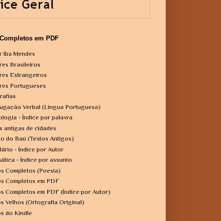
 Completos em PDF
r Iba Mendes
res Brasileiros
res Estrangeiros
res Portugueses
rafias
ugação Verbal (Língua Portuguesa)
ologia - Índice por palavra
s antigas de cidades
o do Baú (Textos Antigos)
lário - Índice por Autor
ática - Índice por assunto
os Completos (Poesia)
os Completos em PDF
os Completos em PDF (Índice por Autor)
os Velhos (Ortografia Original)
os do Kindle