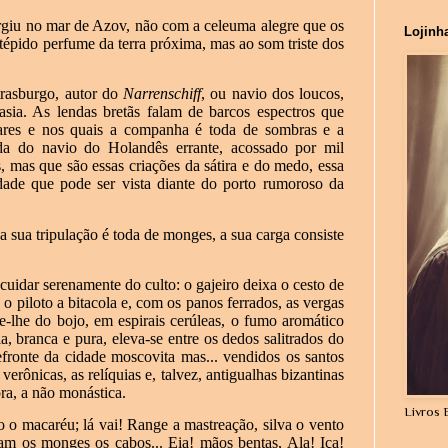
urgiu no mar de Azov, não com a celeuma alegre que os
Lojinh
épido perfume da terra próxima, mas ao som triste dos
trasburgo, autor do
Narrenschiff
, ou navio dos loucos,
asia. As lendas bretãs falam de barcos espectros que
ares e nos quais a companha é toda de sombras e a
da do navio do Holandês errante, acossado por mil
, mas que são essas criações da sátira e do medo, essa
rdade que pode ser vista diante do porto rumoroso da
 sua tripulação é toda de monges, a sua carga consiste
uidar serenamente do culto: o gajeiro deixa o cesto de
o piloto a bitacola e, com os panos ferrados, as vergas
e-lhe do bojo, em espirais cerúleas, o fumo aromático
ia, branca e pura, eleva-se entre os dedos salitrados do
efronte da cidade moscovita mas... vendidos os santos
verônicas, as relíquias e, talvez, antigualhas bizantinas
ra, a não monástica.
Livros 
o o macaréu; lá vai! Range a mastreação, silva o vento
am os monges os cabos... Eia! mãos bentas, Ala! Iça!