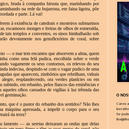
érgico, brada à companha hirsuta que, marinhando por
caminhando na rede da bujarrona, em faina ligeira, põe
abordada e parte. Lá vai!
erem à existência de catedrais e mosteiros submarinos
ar, escamosos monges e freiras de olhos de esmeralda,
de tais templos e conventos, os sinos bimbalharão sob
lharão devotamente nos genuflexórios de coral, sobre
nto — o mar tem encantos que absorvem a alma, quem
ivinha como uma felá pudica, encolhida sobre o verde
rando vagamente os seus contornos, os relevos do seu
 ainda indecisa, despindo-se com o vagar pudico de uma
s agudas que aparecem, zimbórios que rebrilham, vidrais
, alegre, resplandecendo, ora verdes planícies ou em
ou subindo, em rebanho, pelos flancos das eminências e
a aqueles olhos cansados de vigílias à luz trêmula das
ável germinação.
O NOS
Caros a
tinto, que é o pastor do rebanho dos sentidos? Não lhes
lucrati
a máquina apressada, a impelir o corpo para o seu
Se pude
rairá da terra?
iba@ib
u lamento — as sereias deixaram as ondas que delas
hoje em terra firme e têm as suas grutas de coral, não