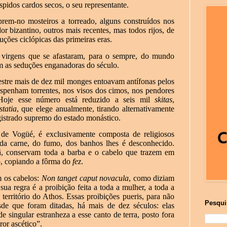
íspidos cardos secos, o seu representante.
brem-no mosteiros a torreado, alguns construídos nos
r bizantino, outros mais recentes, mas todos rijos, de
uções ciclópicas das primeiras eras.
virgens que se afastaram, para o sempre, do mundo
m as seduções enganadoras do século.
estre mais de dez mil monges entoavam antífonas pelos
spenham torrentes, nos visos dos cimos, nos pendores
 Hoje esse número está reduzido a seis mil
skitas
,
statia
, que elege anualmente, tirando alternativamente
gistrado supremo do estado monástico.
de Vogüé, é exclusivamente composta de religiosos
da carne, do fumo, dos banhos lhes é desconhecido.
ã, conservam toda a barba e o cabelo que trazem em
ro, copiando a fôrma do
fez
.
m os cabelos:
Non tanget caput novacula
, como diziam
sua regra é a proibição feita a toda a mulher, a toda a
território do Athos. Essas proibições pueris, para não
Pesqui
esde que foram ditadas, há mais de dez séculos: elas
e singular estranheza a esse canto de terra, posto fora
ror ascético”.