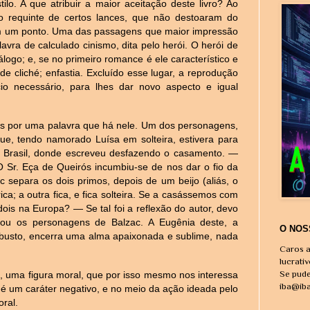
ilo. A que atribuir a maior aceitação deste livro? Ao
 ao requinte de certos lances, que não destoaram do
em um ponto. Uma das passagens que maior impressão
alavra de calculado cinismo, dita pelo herói. O herói de
logo; e, se no primeiro romance é ele característico e
e cliché; enfastia. Excluído esse lugar, a reprodução
cio necessário, para lhes dar novo aspecto e igual
por uma palavra que há nele. Um dos personagens,
que, tendo namorado Luísa em solteira, estivera para
 o Brasil, donde escreveu desfazendo o casamento. —
O Sr. Eça de Queirós incumbiu-se de nos dar o fio da
 separa os dois primos, depois de um beijo (aliás, o
ica; a outra fica, e fica solteira. Se a casássemos com
dois na Europa? — Se tal foi a reflexão do autor, devo
ou os personagens de Balzac. A Eugênia deste, a
O NOS
 robusto, encerra uma alma apaixonada e sublime, nada
Caros a
lucrati
Se pude
 uma figura moral, que por isso mesmo nos interessa
iba@ib
 é um caráter negativo, e no meio da ação ideada pelo
ral.