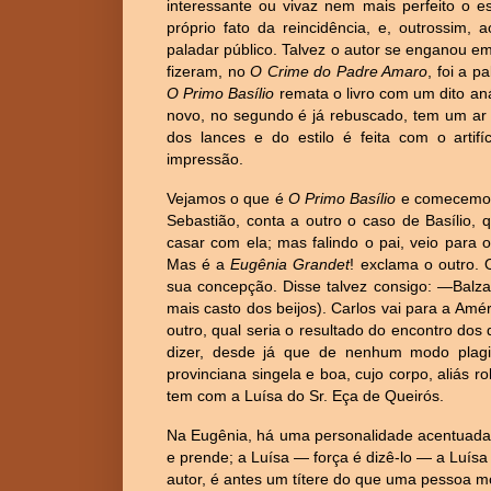
interessante ou vivaz nem mais perfeito o est
próprio fato da reincidência, e, outrossim,
paladar público. Talvez o autor se enganou 
fizeram, no
O Crime do Padre Amaro
, foi a p
O Primo Basílio
remata o livro com um dito aná
novo, no segundo é já rebuscado, tem um ar d
dos lances e do estilo é feita com o artifí
impressão.
Vejamos o que é
O Primo Basílio
e comecemos 
Sebastião, conta a outro o caso de Basílio, 
casar com ela; mas falindo o pai, veio para
Mas é a
Eugênia Grandet
! exclama o outro. 
sua concepção. Disse talvez consigo: —Balzac
mais casto dos beijos). Carlos vai para a Amér
outro, qual seria o resultado do encontro dos 
dizer, desde já que de nenhum modo plagi
provinciana singela e boa, cujo corpo, aliás
tem com a Luísa do Sr. Eça de Queirós.
Na Eugênia, há uma personalidade acentuada,
e prende; a Luísa — força é dizê-lo — a Luísa
autor, é antes um títere do que uma pessoa mo