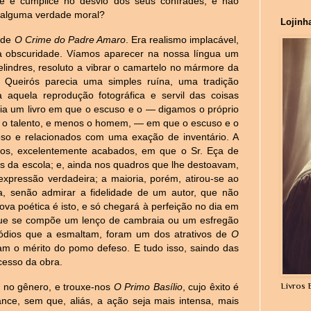
nte e cúmplice no desvio dos seus confrades; e não
aí alguma verdade moral?
Lojinh
 de
O Crime do Padre Amaro
. Era realismo implacável,
 à obscuridade. Víamos aparecer na nossa língua um
lindres, resoluto a vibrar o camartelo no mármore da
 Queirós parecia uma simples ruína, uma tradição
aquela reprodução fotográfica e servil das coisas
cia um livro em que o escuso e o — digamos o próprio
não o talento, e menos o homem, — em que o escuso e o
so e relacionados com uma exação de inventário. A
ros, excelentemente acabados, em que o Sr. Eça de
s da escola; e, ainda nos quadros que lhe destoavam,
xpressão verdadeira; a maioria, porém, atirou-se ao
ia, senão admirar a fidelidade de um autor, que não
va poética é isto, e só chegará à perfeição no dia em
que se compõe um lenço de cambraia ou um esfregão
sódios que a esmaltam, foram um dos atrativos de
O
ham o mérito do pomo defeso. E tudo isso, saindo das
cesso da obra.
Livros 
iu no gênero, e trouxe-nos
O Primo Basílio
, cujo êxito é
ce, sem que, aliás, a ação seja mais intensa, mais