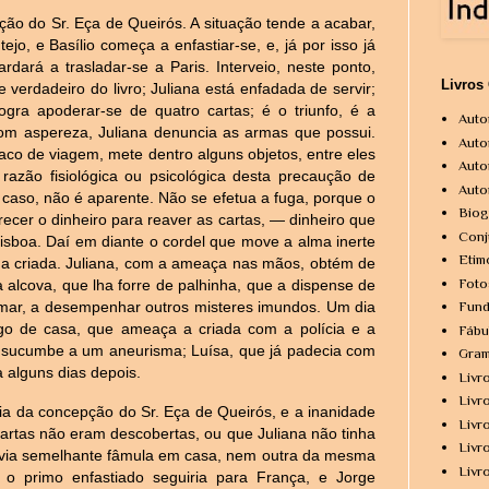
ção do Sr. Eça de Queirós. A situação tende a acabar,
ejo, e Basílio começa a enfastiar-se, e, já por isso já
dará a trasladar-se a Paris. Interveio, neste ponto,
Livros
 verdadeiro do livro; Juliana está enfadada de servir;
gra apoderar-se de quatro cartas; é o triunfo, é a
Auto
om aspereza, Juliana denuncia as armas que possui.
Auto
aco de viagem, mete dentro alguns objetos, entre eles
Auto
 razão fisiológica ou psicológica desta precaução de
Auto
 caso, não é aparente. Não se efetua a fuga, porque o
Biog
erecer o dinheiro para reaver as cartas, — dinheiro que
Conj
isboa. Daí em diante o cordel que move a alma inerte
Etim
da criada. Juliana, com a ameaça nas mãos, obtém de
Foto
a alcova, que lha forre de palhinha, que a dispense de
gomar, a desempenhar outros misteres imundos. Um dia
Fund
go de casa, que ameaça a criada com a polícia e a
Fábu
ana sucumbe a um aneurisma; Luísa, que já padecia com
Gram
 alguns dias depois.
Livr
Livr
ncia da concepção do Sr. Eça de Queirós, e a inanidade
Livr
artas não eram descobertas, ou que Juliana não tinha
Livr
havia semelhante fâmula em casa, nem outra da mesma
Livr
o primo enfastiado seguiria para França, e Jorge