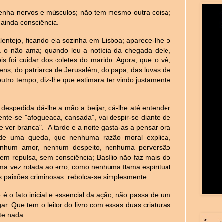
 tenha nervos e músculos; não tem mesmo outra coisa;
ainda consciência.
entejo, ficando ela sozinha em Lisboa; aparece-lhe o
já o não ama; quando leu a notícia da chegada dele,
is foi cuidar dos coletes do marido. Agora, que o vê,
gens, do patriarca de Jerusalém, do papa, das luvas de
utro tempo; diz-lhe que estimara ter vindo justamente
à despedida dá-lhe a mão a beijar, dá-lhe até entender
sente-se "afogueada, cansada”, vai despir-se diante de
 ver branca". A tarde e a noite gasta-as a pensar ora
, de uma queda, que nenhuma razão moral explica,
nenhum amor, nenhum despeito, nenhuma perversão
sem repulsa, sem consciência; Basílio não faz mais do
ma vez rolada ao erro, como nenhuma flama espiritual
s paixões criminosas: rebolca-se simplesmente.
é o fato inicial e essencial da ação, não passa de um
gar. Que tem o leitor do livro com essas duas criaturas
te nada.