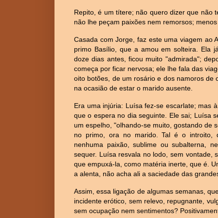
Repito, é um títere; não quero dizer que não
não lhe peçam paixões nem remorsos; menos 
Casada com Jorge, faz este uma viagem ao Al
primo Basílio, que a amou em solteira. Ela 
doze dias antes, ficou muito "admirada"; depo
começa por ficar nervosa; ele lhe fala das via
oito botões, de um rosário e dos namoros de o
na ocasião de estar o marido ausente.
Era uma injúria: Luísa fez-se escarlate; mas 
que o espera no dia seguinte. Ele sai; Luísa 
um espelho, "olhando-se muito, gostando de se
no primo, ora no marido. Tal é o introito
nenhuma paixão, sublime ou subalterna, 
sequer. Luísa resvala no lodo, sem vontade, 
que empuxá-la, como matéria inerte, que é. U
a alenta, não acha ali a saciedade das grande
Assim, essa ligação de algumas semanas, que 
incidente erótico, sem relevo, repugnante, vul
sem ocupação nem sentimentos? Positivamen