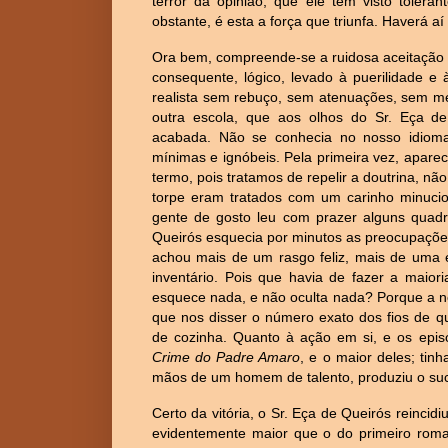
terror da opinião, que ele tem visto tolera
obstante, é esta a força que triunfa. Haverá 
Ora bem, compreende-se a ruidosa aceitação
consequente, lógico, levado à puerilidade e
realista sem rebuço, sem atenuações, sem me
outra escola, que aos olhos do Sr. Eça de
acabada. Não se conhecia no nosso idioma 
mínimas e ignóbeis. Pela primeira vez, apare
termo, pois tratamos de repelir a doutrina, 
torpe eram tratados com um carinho minucio
gente de gosto leu com prazer alguns quad
Queirós esquecia por minutos as preocupaçõe
achou mais de um rasgo feliz, mais de uma e
inventário. Pois que havia de fazer a maior
esquece nada, e não oculta nada? Porque a no
que nos disser o número exato dos fios de 
de cozinha. Quanto à ação em si, e os epi
Crime do Padre Amaro
, e o maior deles; tin
mãos de um homem de talento, produziu o su
Certo da vitória, o Sr. Eça de Queirós reincid
evidentemente maior que o do primeiro roman