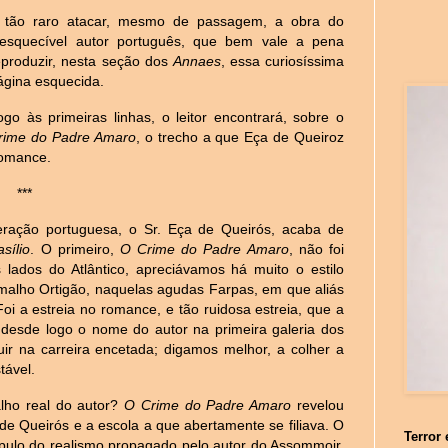
 tão raro atacar, mesmo de passagem, a obra do
nesquecível autor português, que bem vale a pena
eproduzir, nesta seção dos
Annaes
, essa curiosíssima
ágina esquecida.
ogo às primeiras linhas, o leitor encontrará, sobre o
rime do Padre Amaro
, o trecho a que Eça de Queiroz
romance.
***
eração portuguesa, o Sr. Eça de Queirós, acaba de
sílio
. O primeiro,
O Crime do Padre Amaro
, não foi
s lados do Atlântico, apreciávamos há muito o estilo
amalho Ortigão, naquelas agudas Farpas, em que aliás
oi a estreia no romance, e tão ruidosa estreia, que a
 desde logo o nome do autor na primeira galeria dos
r na carreira encetada; digamos melhor, a colher a
tável.
lho real do autor?
O Crime do Padre Amaro
revelou
 de Queirós e a escola a que abertamente se filiava. O
Terror 
cípulo do realismo propagado pelo autor do Assommoir.