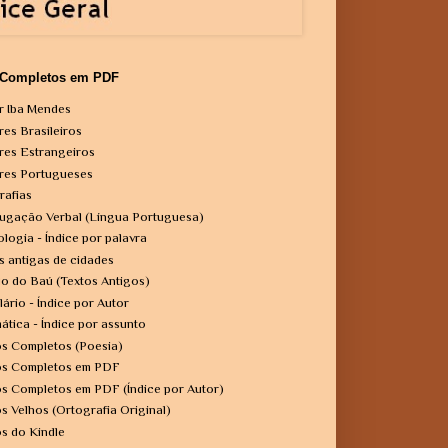
 Completos em PDF
r Iba Mendes
res Brasileiros
res Estrangeiros
res Portugueses
rafias
ugação Verbal (Língua Portuguesa)
ologia - Índice por palavra
s antigas de cidades
o do Baú (Textos Antigos)
lário - Índice por Autor
ática - Índice por assunto
os Completos (Poesia)
os Completos em PDF
os Completos em PDF (Índice por Autor)
os Velhos (Ortografia Original)
os do Kindle