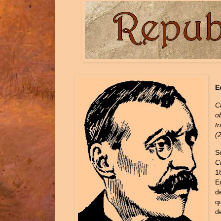
E
C
o
t
(
S
C
1
E
d
q
d