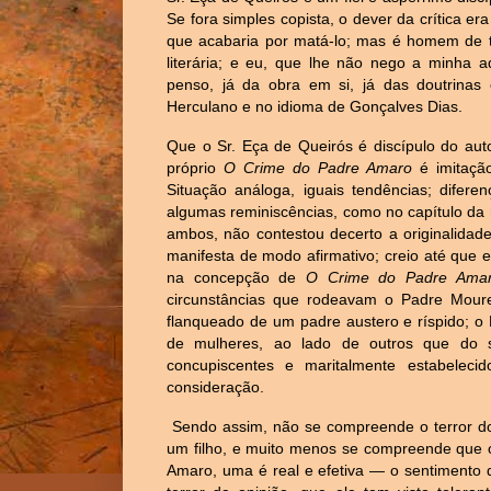
Se fora simples copista, o dever da crítica e
que acabaria por matá-lo; mas é homem de ta
literária; e eu, que lhe não nego a minha a
penso, já da obra em si, já das doutrinas e
Herculano e no idioma de Gonçalves Dias.
Que o Sr. Eça de Queirós é discípulo do au
próprio
O Crime do Padre Amaro
é imitaçã
Situação análoga, iguais tendências; diferen
algumas reminiscências, como no capítulo da 
ambos, não contestou decerto a originalidade
manifesta de modo afirmativo; creio até que 
na concepção de
O Crime do Padre Ama
circunstâncias que rodeavam o Padre Mouret,
flanqueado de um padre austero e ríspido; o
de mulheres, ao lado de outros que do s
concupiscentes e maritalmente estabelec
consideração.
Sendo assim, não se compreende o terror do
um filho, e muito menos se compreende que 
Amaro, uma é real e efetiva — o sentimento 