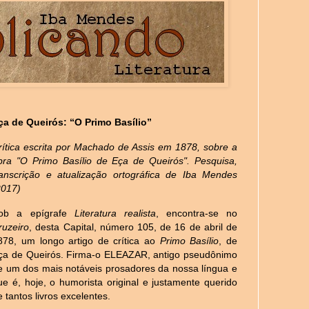
ça de Queirós: “O Primo Basílio”
rítica escrita por Machado de Assis em 1878, sobre a
bra "O Primo Basílio de Eça de Queirós". Pesquisa,
ranscrição e atualização ortográfica de Iba Mendes
2017)
ob a epígrafe
Literatura realista
, encontra-se no
ruzeiro
, desta Capital, número 105, de 16 de abril de
878, um longo artigo de crítica ao
Primo Basílio
, de
ça de Queirós. Firma-o ELEAZAR, antigo pseudônimo
e um dos mais notáveis prosadores da nossa língua e
ue é, hoje, o humorista original e justamente querido
e tantos livros excelentes.