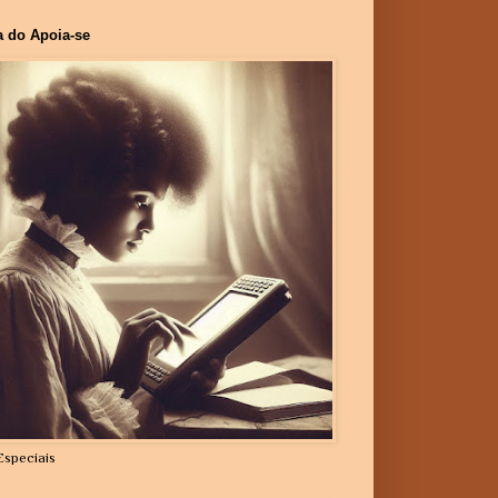
a do Apoia-se
Especiais