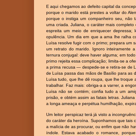
E aqui chegamos ao defeito capital da concep
porque o marido está prestes a voltar do Alent
porque o instiga um companheiro seu, não tar
uma criada. Juliana, o caráter mais completo e
espreita um meio de enriquecer depressa; lo
opulência. Um dia em que a ama lhe ralha c
Luísa resolve fugir com o primo; prepara um s
um retrato do marido. Ignoro inteiramente a
ternura conjugal: deve haver alguma; em todo
primo rejeita essa complicação; limita-se a of
a prima recusa — despede-se e retira-se de L
de Luísa passa das mãos de Basílio para as 
Luísa tudo, que lhe dê roupa, que lhe troque 
trabalhar. Faz mais: obriga-a a varrer, a en
Luísa não se contém; confia tudo a um ami
prisão, e obtém assim as fatais letras. Juli
a longa ameaça e perpétua humilhação, expira
Um leitor perspicaz terá já visto a incongruê
do caráter da heroína. Suponhamos que tais c
a malícia de as procurar, ou enfim que não 
índole. Estava acabado o romance, porque 