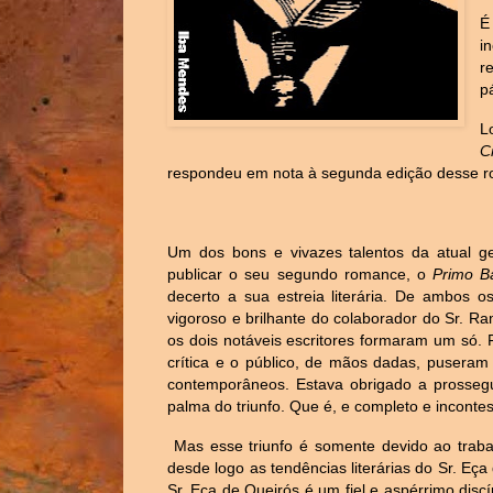
É
i
r
p
L
C
respondeu em nota à segunda edição desse 
Um dos bons e vivazes talentos da atual g
publicar o seu segundo romance, o
Primo Ba
decerto a sua estreia literária. De ambos o
vigoroso e brilhante do colaborador do Sr. R
os dois notáveis escritores formaram um só. F
crítica e o público, de mãos dadas, puseram
contemporâneos. Estava obrigado a prossegui
palma do triunfo. Que é, e completo e incontes
Mas esse triunfo é somente devido ao traba
desde logo as tendências literárias do Sr. Eça
Sr. Eça de Queirós é um fiel e aspérrimo dis