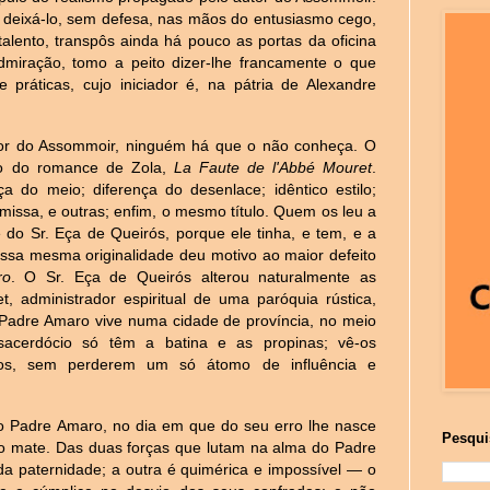
ra deixá-lo, sem defesa, nas mãos do entusiasmo cego,
lento, transpôs ainda há pouco as portas da oficina
dmiração, tomo a peito dizer-lhe francamente o que
 práticas, cujo iniciador é, na pátria de Alexandre
tor do Assommoir, ninguém há que o não conheça. O
o do romance de Zola,
La Faute de l'Abbé Mouret
.
ça do meio; diferença do desenlace; idêntico estilo;
missa, e outras; enfim, o mesmo título. Quem os leu a
 do Sr. Eça de Queirós, porque ele tinha, e tem, e a
essa mesma originalidade deu motivo ao maior defeito
ro
. O Sr. Eça de Queirós alterou naturalmente as
 administrador espiritual de uma paróquia rústica,
 Padre Amaro vive numa cidade de província, no meio
acerdócio só têm a batina e as propinas; vê-os
idos, sem perderem um só átomo de influência e
 Padre Amaro, no dia em que do seu erro lhe nasce
Pesqui
o mate. Das duas forças que lutam na alma do Padre
da paternidade; a outra é quimérica e impossível — o