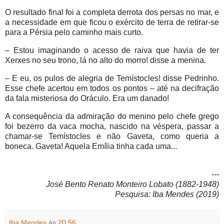
O resultado final foi a completa derrota dos persas no mar, e
a necessidade em que ficou o exército de terra de retirar-se
para a Pérsia pelo caminho mais curto.
– Estou imaginando o acesso de raiva que havia de ter
Xerxes no seu trono, lá no alto do morro! disse a menina.
– E eu, os pulos de alegria de Temístocles! disse Pedrinho.
Esse chefe acertou em todos os pontos – até na decifração
da fala misteriosa do Oráculo. Era um danado!
A consequência da admiração do menino pelo chefe grego
foi bezerro da vaca mocha, nascido na véspera, passar a
chamar-se Temístocles e não Gaveta, como queria a
boneca. Gaveta! Aquela Emília tinha cada uma...
---
José Bento Renato Monteiro Lobato (1882-1948)
Pesquisa: Iba Mendes (2019)
Iba Mendes
às
20:56