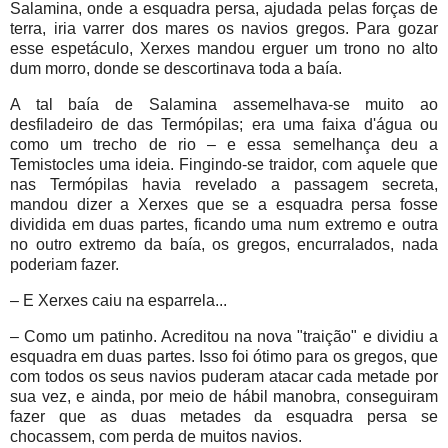
Salamina, onde a esquadra persa, ajudada pelas forças de
terra, iria varrer dos mares os navios gregos. Para gozar
esse espetáculo, Xerxes mandou erguer um trono no alto
dum morro, donde se descortinava toda a baía.
A tal baía de Salamina assemelhava-se muito ao
desfiladeiro de das Termópilas; era uma faixa d'água ou
como um trecho de rio – e essa semelhança deu a
Temistocles uma ideia. Fingindo-se traidor, com aquele que
nas Termópilas havia revelado a passagem secreta,
mandou dizer a Xerxes que se a esquadra persa fosse
dividida em duas partes, ficando uma num extremo e outra
no outro extremo da baía, os gregos, encurralados, nada
poderiam fazer.
– E Xerxes caiu na esparrela...
– Como um patinho. Acreditou na nova "traição" e dividiu a
esquadra em duas partes. Isso foi ótimo para os gregos, que
com todos os seus navios puderam atacar cada metade por
sua vez, e ainda, por meio de hábil manobra, conseguiram
fazer que as duas metades da esquadra persa se
chocassem, com perda de muitos navios.