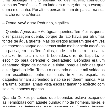
uma passagem muito estreita, ou desfiladeiro, conhecido
como as Termópilas. Dum lado era o mar; doutro, a escarpa
duma montanha. Por ali os persas tinham de passar na sua
marcha rumo a Atenas.
–
Termo
, vovó disse Pedrinho, significa...
– Quente.
Águas termais
, águas quentes. Termópilas queria
dizer passagem quente, porque de fato havia por ali umas
fontes de água quente. Mas os gregos acharam que em vez
de esperar o ataque dos persas muito melhor seria atacá-los
na passagem das Termópilas, onde um homem era capaz
de fazer frente a muitos. E Leônidas, o rei de Esparta, foi
escolhido para defender o desfiladeiro. Leônidas era um
espartano digno de nome que tinha, porque Leônidas quer
dizer igual ao leão. Tomou o comando de sete mil soldados
bem escolhidos, entre os quais trezentos espartanos
daqueles tinham aprendido a não se renderem nunca. Mas
era uma loucura jamais vista escorar tamanho exército com
sete mil homens apenas.
Quando Xerxes percebeu que Leônidas estava ocupando
as Termópilas com aquele punhadinho de homens, riu-se, e