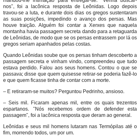
mandou-lhe intimação para entregar-se. "Venha buscar-
nos", foi a lacônica resposta de Leônidas. Logo depois
travou-se a luta, e durante dois dias os gregos sustentaram
as suas posições, impedindo o avanço dos persas. Mas
houve traição. Alguém foi contar a Xerxes que naquela
montanha havia passagem secreta dando para a retaguarda
de Leônidas, de modo que se os persas entrassem por lá os
gregos seriam apanhados pelas costas.
Quando Leônidas soube que os persas tinham descoberto a
passagem secreta e vinham vindo, compreendeu que tudo
estava perdido. Falou aos seus homens. Contou o que se
passava; disse que quem quisesse retirar-se poderia fazê-lo
e que quem ficasse tinha de contar com a morte.
– E retiraram-se muitos? Perguntou Pedrinho, ansioso.
– Seis mil. Ficaram apenas mil, entre os quais trezentos
espartanos. "Nós recebemos ordem de defender esta
passagem", foi a lacônica resposta que deram ao general.
Leônidas e seus mil homens lutaram nas Termópilas até o
fim, morrendo todos, um por um.