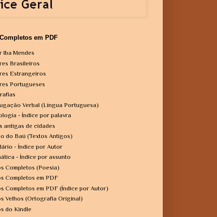
 Completos em PDF
r Iba Mendes
res Brasileiros
res Estrangeiros
res Portugueses
rafias
ugação Verbal (Língua Portuguesa)
ologia - Índice por palavra
s antigas de cidades
o do Baú (Textos Antigos)
lário - Índice por Autor
ática - Índice por assunto
os Completos (Poesia)
os Completos em PDF
os Completos em PDF (Índice por Autor)
os Velhos (Ortografia Original)
os do Kindle