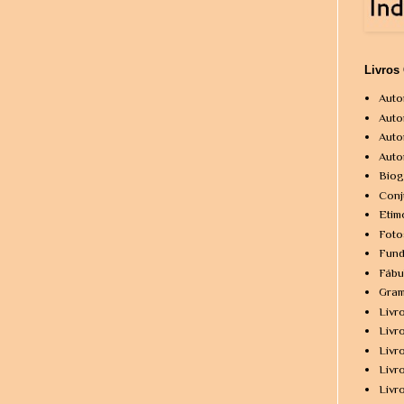
Livros
Auto
Auto
Auto
Auto
Biog
Conj
Etim
Foto
Fund
Fábu
Gram
Livr
Livr
Livr
Livr
Livr