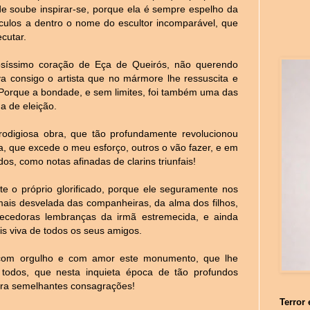
de soube inspirar-se, porque ela é sempre espelho da
éculos a dentro o nome do escultor incomparável, que
cutar.
rosíssimo coração de Eça de Queirós, não querendo
va consigo o artista que no mármore lhe ressuscita e
 Porque a bondade, e sem limites, foi também uma das
a de eleição.
rodigiosa obra, que tão profundamente revolucionou
a, que excede o meu esforço, outros o vão fazer, e em
s, como notas afinadas de clarins triunfais!
te o próprio glorificado, porque ele seguramente nos
ais desvelada das companheiras, da alma dos filhos,
ecedoras lembranças da irmã estremecida, e ainda
s viva de todos os seus amigos.
á com orgulho e com amor este monumento, que lhe
todos, que nesta inquieta época de tão profundos
ara semelhantes consagrações!
Terror 