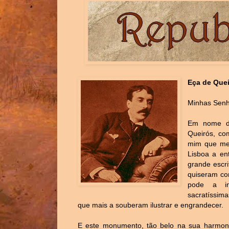
Eça de Que
Minhas Senh
Em nome d
Queirós, co
mim que me 
Lisboa a en
grande escri
quiseram co
pode a ini
sacratíssima
que mais a souberam ilustrar e engrandecer.
E este monumento, tão belo na sua harmon