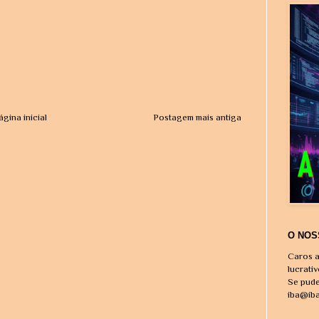
ágina inicial
Postagem mais antiga
O NOS
Caros a
lucrati
Se pude
iba@ib