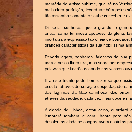
memória do artista sublime, que só na Verda
mais clara perfeição, levará também pelos s
tão assombrosamente o soube conceber e exe
Dir-se-ia, senhores, que o grande, o gene
entrar só na luminosa apoteose da glória, le
imortaliza a expressão tão cheia de bondade.
grandes características da sua nobilíssima alm
Deveria agora, senhores, falar-vos da sua p
toda a nossa literatura; mas sobre ser empres
palavras que ficarão ecoando nos vossos ouvido
E a este triunfo pode bem dizer-se que assis
escuta, através do coração despedaçado da m
das lágrimas da Mãe carinhosa, das entern
através da saudade, cada vez mais doce e mai
A cidade de Lisboa, estou certo, guardar
lembrará também, e com
honra para nós 
desalentos ainda se congregavam espíritos p