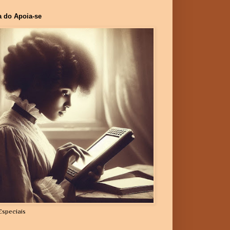
a do Apoia-se
Especiais