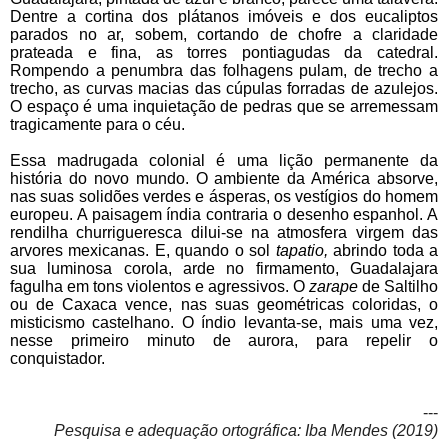
Dentre a cortina dos plátanos imóveis e dos eucaliptos
parados no ar, sobem, cortando de chofre a claridade
prateada e fina, as torres pontiagudas da catedral.
Rompen
do a penumbra das folhagens pulam, de trecho a
trecho, as curvas macias das cúpulas forradas de azulejos.
O espaço é uma inquietação de pedras que se arremessam
tragicamente para o céu.
Essa madrugada colonial é uma lição permanente da
história do novo mundo. O ambiente da América absorve,
nas suas solidões verdes e ásperas, os vestígios do homem
europeu. A paisagem índia contraria o desenho espanhol. A
rendilha churrigueresca dilui-se na atmosfera virgem das
arvores mexicanas. E, quando o sol
tapatio,
abrindo toda a
sua luminosa corola, arde no firmamento, Guadalajara
fagulha em tons violentos e agressivos. O
zarape
de Saltilho
ou de Caxaca vence, nas suas geométricas coloridas, o
misticismo castelhano. O índio levanta-se, mais uma vez,
nesse primeiro minuto de aurora, para repelir o
conquistador.
---
Pesquisa e adequação ortográfica: Iba Mendes (2019)