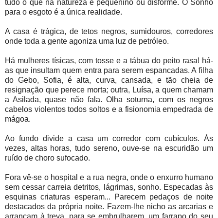
tudo o que na natureza é pequenino ou disforme. O Sonho
para o esgoto é a única realidade.
A casa é trágica, de tetos negros, sumidouros, corredores
onde toda a gente agoniza uma luz de petróleo.
Há mulheres tísicas, com tosse e a tábua do peito rasa! há-
as que insultam quem entra para serem espancadas. A filha
do Gebo, Sofia, é alta, curva, cansada, e tão cheia de
resignação que perece morta; outra, Luísa, a quem chamam
a Asilada, quase não fala. Olha soturna, com os negros
cabelos violentos todos soltos e a fisionomia empedrada de
mágoa.
Ao fundo divide a casa um corredor com cubículos. Às
vezes, altas horas, tudo sereno, ouve-se na escuridão um
ruído de choro sufocado.
Fora vê-se o hospital e a rua negra, onde o enxurro humano
sem cessar carreia detritos, lágrimas, sonho. Especadas às
esquinas criaturas esperam... Parecem
pedaços de noite
destacados da própria noite. Fazem-lhe nicho as arcarias e
arrancam à treva, para se embrulharem, um farrapo do seu