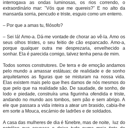
interrogava as ondas luminosas, os rios correndo, o
extraordinário mar: "Vós que me quereis?" E no alto da
mansarda sorria, pencudo e triste, esguio como um enterro.
– Por que a amas tu, filósofo?
– Sei lá! Amo-a. Dá-me vontade de chorar ao vê-la. Amo os
seus olhos tristes, o seu feitio de cão espancado. Amo-a,
porque qualquer outra me desprezaria, envelhecido a
sonhar. Ela é parecida comigo, talvez tenha pena de mim.
Todos somos construtores. De terra e de emoção andamos
pelo mundo a amassar estátuas; de realidade e de sonho
arquitetamos as figuras que se misturam na nossa vida.
Elas existem mais pelo que lhes damos de nós mesmos do
que pelo que na realidade são. De saudade, de sonho, de
lodo e piedade, construíra uma figurinha ofendida e triste,
andando no mundo aos tombos, sem pão e sem abrigo. A
ele que passara a vida inteira a atear um brasido, cabia-lhe
em sorte a Mouca, escárnio de ladrões e de soldados.
A casa das mulheres de dia é fúnebre, mas de noite,
luz do