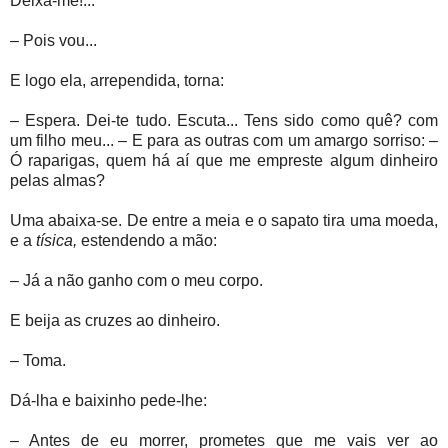
Deixa-me!...
– Pois vou...
E logo ela, arrependida, torna:
– Espera. Dei-te tudo. Escuta... Tens sido como quê? com
um filho meu... – E para as outras com um amargo sorriso: –
Ó raparigas, quem há aí que me empreste algum dinheiro
pelas almas?
Uma abaixa-se. De entre a meia e o sapato tira uma moeda,
e a
tísica,
estendendo a mão:
– Já a não ganho com o meu corpo.
E beija as cruzes ao dinheiro.
– Toma.
Dá-lha e baixinho pede-lhe:
– Antes de eu morrer, prometes que me vais ver ao