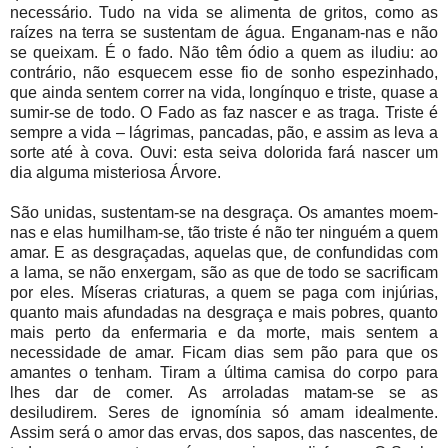
necessário. Tudo na vida se alimenta de gritos, como as
raízes na terra se sustentam de água. Enganam-nas e não
se queixam. É o fado. Não têm ódio a quem as iludiu: ao
contrário, não esquecem esse fio de sonho espezinhado,
que ainda sentem correr na vida, longínquo e triste, quase a
sumir-se de todo. O Fado as faz nascer e as traga. Triste é
sempre a vida – lágrimas, pancadas, pão, e assim as leva a
sorte até à cova. Ouvi: esta seiva dolorida fará nascer um
dia alguma misteriosa Árvore.
São unidas, sustentam-se na desgraça. Os amantes moem-
nas e elas humilham-se, tão triste é não ter ninguém a quem
amar. E as desgraçadas, aquelas que,
de confundidas com
a lama, se não enxergam, são as que de todo se sacrificam
por eles. Míseras criaturas, a quem se paga com injúrias,
quanto mais afundadas na desgraça e mais pobres, quanto
mais perto da enfermaria e da morte, mais sentem a
necessidade de amar. Ficam dias sem pão para que os
amantes o tenham. Tiram a última camisa do corpo para
lhes dar de comer. As arroladas matam-se se as
desiludirem. Seres de ignomínia só amam idealmente.
Assim será o amor das ervas, dos sapos, das nascentes, de