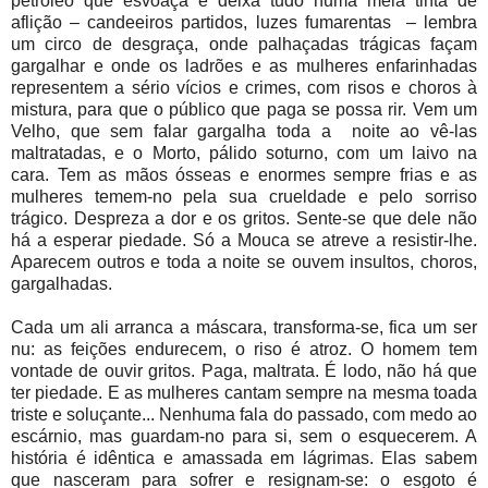
petróleo que esvoaça e deixa tudo numa meia tinta de
aflição – candeeiros partidos, luzes fumarentas
– lembra
um circo de desgraça, onde palhaçadas trágicas façam
gargalhar e onde os ladrões e as mulheres enfarinhadas
representem a sério vícios e crimes, com risos e choros à
mistura, para que o público que paga se possa rir. Vem um
Velho, que sem falar gargalha toda a
noite ao vê-las
maltratadas, e o Morto, pálido soturno, com um laivo na
cara. Tem as mãos ósseas e enormes sempre frias e as
mulheres temem-no pela sua crueldade e pelo sorriso
trágico. Despreza a dor e os gritos. Sente-se que dele não
há a esperar piedade. Só a Mouca se atreve a resistir-lhe.
Aparecem outros e toda a noite se ouvem insultos, choros,
gargalhadas.
Cada um ali arranca a máscara, transforma-se, fica um ser
nu: as feições endurecem, o riso é atroz. O homem tem
vontade de ouvir gritos. Paga, maltrata. É lodo, não há que
ter piedade. E as mulheres cantam sempre na mesma toada
triste e soluçante... Nenhuma fala do passado, com medo ao
escárnio, mas guardam-no para si, sem o esquecerem. A
história é idêntica e amassada em lágrimas. Elas sabem
que nasceram para sofrer e resignam-se: o esgoto é