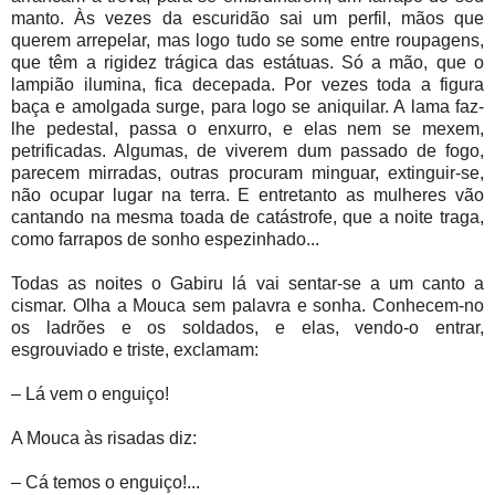
manto. Às vezes da escuridão sai um perfil, mãos que
querem arrepelar, mas logo tudo se some entre roupagens,
que têm a rigidez trágica das estátuas. Só a mão, que o
lampião ilumina, fica decepada. Por vezes toda a figura
baça e amolgada surge, para logo se aniquilar. A lama faz-
lhe pedestal, passa o enxurro, e elas nem se mexem,
petrificadas. Algumas, de viverem dum passado de fogo,
parecem mirradas, outras procuram minguar, extinguir-se,
não ocupar lugar na terra. E entretanto as mulheres vão
cantando na mesma toada de catástrofe, que a noite traga,
como farrapos de sonho espezinhado...
Todas as noites o Gabiru lá vai sentar-se a um canto a
cismar. Olha a Mouca sem palavra e sonha. Conhecem-no
os ladrões e os soldados, e elas, vendo-o entrar,
esgrouviado e triste, exclamam:
– Lá vem o enguiço!
A Mouca às risadas diz:
– Cá temos o enguiço!...