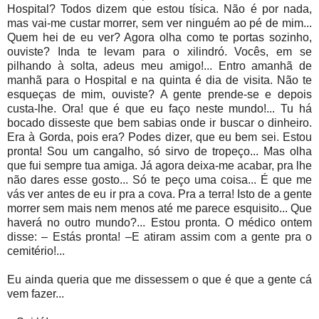
Hospital? Todos dizem que estou tísica. Não é por nada,
mas vai-me custar morrer, sem ver ninguém ao pé de mim...
Quem hei de eu ver? Agora olha como te portas sozinho,
ouviste? Inda te levam para o xilindró. Vocês, em se
pilhando à solta, adeus meu amigo!... Entro amanhã de
manhã para o Hospital e na quinta é dia de visita. Não te
esqueças de mim, ouviste? A gente prende-se e depois
custa-lhe. Ora! que é que eu faço neste mundo!... Tu há
bocado disseste que bem sabias onde ir
buscar o dinheiro.
Era à Gorda, pois era? Podes dizer, que eu bem sei. Estou
pronta! Sou um cangalho, só sirvo de tropeço... Mas olha
que fui sempre tua amiga. Já agora deixa-me acabar, pra lhe
não dares esse gosto... Só te peço uma coisa... É que me
vás ver antes de eu ir pra a cova. Pra a terra! Isto de a gente
morrer sem mais nem menos até me parece esquisito... Que
haverá no outro mundo?... Estou pronta. O médico ontem
disse: – Estás pronta! –E atiram assim com a gente pra o
cemitério!...
Eu ainda queria que me dissessem o que é que a gente cá
vem fazer...