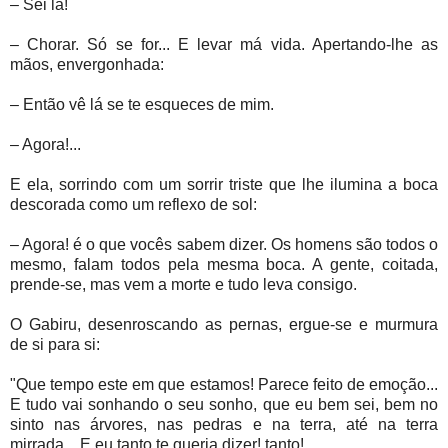
– Sei lá!
– Chorar. Só se for... E levar má vida. Apertando-lhe as
mãos, envergonhada:
– Então vê lá se te esqueces de mim.
– Agora!...
E ela, sorrindo com um sorrir triste que lhe ilumina a boca
descorada como um reflexo de sol:
– Agora! é o que vocês sabem dizer. Os homens são todos o
mesmo, falam todos pela mesma boca. A gente, coitada,
prende-se, mas vem a morte e tudo leva consigo.
O Gabiru, desenroscando as pernas, ergue-se e murmura
de si para si:
"Que tempo este em que estamos! Parece feito de emoção...
E tudo vai sonhando o seu sonho, que eu bem sei, bem no
sinto nas árvores, nas pedras e na terra, até
na terra
mirrada... E eu tanto te queria dizer! tanto!...