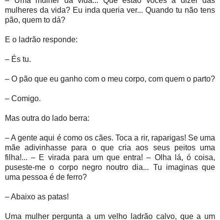
– Uma mulher da vida... Que estão vocês a dizer das
mulheres da vida? Eu inda queria ver... Quando tu não tens
pão, quem to dá?
E o ladrão responde:
– És tu.
– O pão que eu ganho com o meu corpo, com quem o parto?
– Comigo.
Mas outra do lado berra:
– A gente aqui é como os cães. Toca a rir, raparigas! Se uma
mãe adivinhasse para o que cria aos seus peitos uma
filha!... – E virada para um que entra! – Olha lá, ó coisa,
puseste-me o corpo negro noutro dia... Tu imaginas que
uma pessoa é de ferro?
– Abaixo as patas!
Uma mulher pergunta a um velho ladrão calvo, que a um