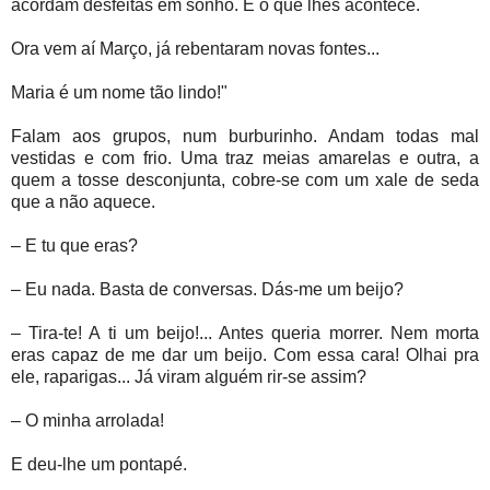
acordam desfeitas em sonho. É o que lhes acontece.
Ora vem aí Março, já rebentaram novas fontes...
Maria é um nome tão lindo!"
Falam aos grupos, num burburinho. Andam todas mal
vestidas e com frio. Uma traz meias amarelas e outra, a
quem a tosse desconjunta, cobre-se com um xale de seda
que a não aquece.
– E tu que eras?
– Eu nada. Basta de conversas. Dás-me um beijo?
– Tira-te! A ti um beijo!... Antes queria morrer. Nem morta
eras capaz de me dar um beijo. Com essa cara! Olhai pra
ele, raparigas... Já viram alguém rir-se assim?
– O minha arrolada!
E deu-lhe um pontapé.