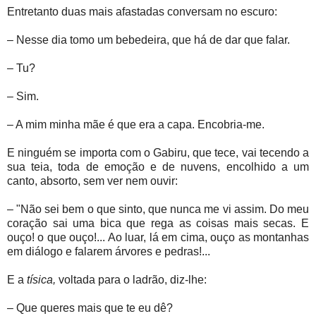
Entretanto duas mais afastadas conversam no escuro:
– Nesse dia tomo um bebedeira, que há de dar que falar.
– Tu?
– Sim.
– A mim minha mãe é que era a capa. Encobria-me.
E ninguém se importa com o Gabiru, que tece, vai tecendo a
sua teia, toda de emoção e de nuvens, encolhido a um
canto, absorto, sem ver nem ouvir:
– "Não sei bem o que sinto, que nunca me vi assim. Do meu
coração sai uma bica que rega as coisas mais secas. E
ouço! o que ouço!... Ao luar, lá em cima, ouço as montanhas
em diálogo e falarem árvores e pedras!...
E a
tísica,
voltada para o ladrão, diz-lhe:
– Que queres mais que te eu dê?