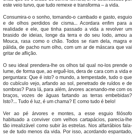
este veio turvo, que tudo remexe e transforma – a vida.
Consumira-o o sonho, tornando-o cambado e gasto, esguio
e de olhos perdidos de cisma... Acordara enfim para a
realidade e ele, que tinha passado a vida a revolver um
brasido de ideias, longe da terra e do seu lodo, amou a
Mouca, rasa como o chão. Todos se riam dela, magra e
pálida, de pacho num olho, com um ar de máscara que vai
gritar de aflição.
O seu ideal prendera-lhe os olhos tal qual no-los prende o
lume, de forma que, ao erguê-los, dera de cara com a vida e
perguntara: Que é isto? o mundo, a tempestade, tudo o que
do cubículo vejo, arfando ao sol, penetrado de ruídos e de
sombras? Para lá, para além, árvores acenando-me com os
braços, vozes de águas fartando as terras embebidas?
Isto?... Tudo é luz, é um chama? E como tudo é belo!
Ver ao pé árvores e montes, a esse esguio filósofo
habituado a conviver com velhos cartapácios, parecia-lhe
tão irrealizável como subir às estrelas. Nos alfarrábios fala-
se de tudo menos da vida. Por isso, acordando
espantado,