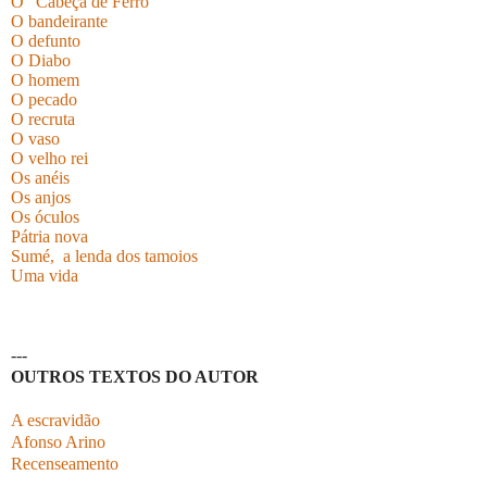
O "Cabeça de Ferro"
O bandeirante
O defunto
O Diabo
O homem
O pecado
O recruta
O vaso
O velho rei
Os anéis
Os anjos
Os óculos
Pátria nova
Sumé, a lenda dos tamoios
Uma vida
---
OUTROS TEXTOS DO AUTOR
A escravidão
Afonso Arino
Recenseamento