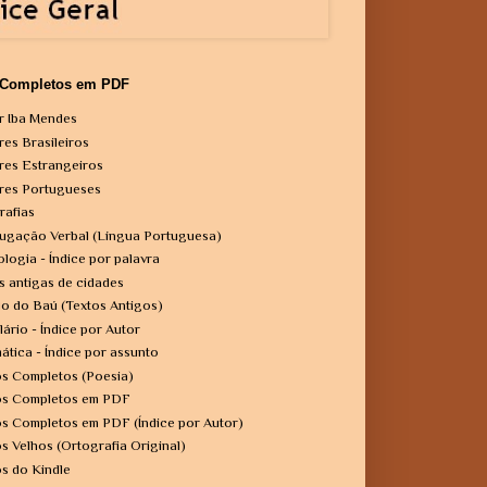
 Completos em PDF
r Iba Mendes
res Brasileiros
res Estrangeiros
res Portugueses
rafias
ugação Verbal (Língua Portuguesa)
ologia - Índice por palavra
s antigas de cidades
o do Baú (Textos Antigos)
lário - Índice por Autor
ática - Índice por assunto
os Completos (Poesia)
os Completos em PDF
os Completos em PDF (Índice por Autor)
os Velhos (Ortografia Original)
os do Kindle