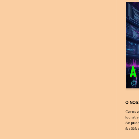
O NOS
Caros a
lucrati
Se pude
iba@ib