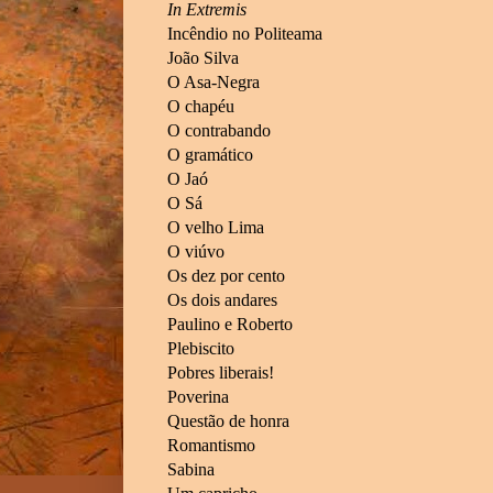
In Extremis
Incêndio no Politeama
João Silva
O Asa-Negra
O chapéu
O contrabando
O gramático
O Jaó
O Sá
O velho Lima
O viúvo
Os dez por cento
Os dois andares
Paulino e Roberto
Plebiscito
Pobres liberais!
Poverina
Questão de honra
Romantismo
Sabina