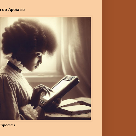
a do Apoia-se
Especiais