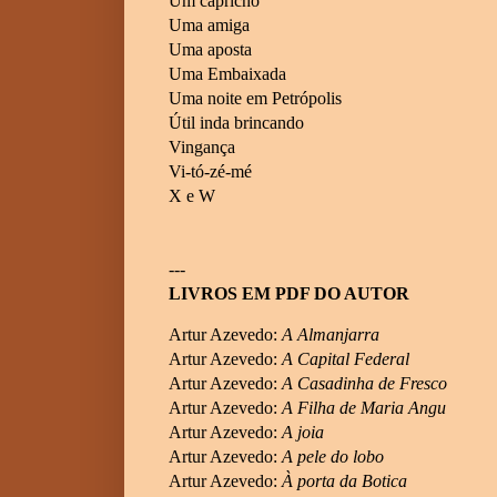
Um capricho
Uma amiga
Uma aposta
Uma Embaixada
Uma noite em Petrópolis
Útil inda brincando
Vingança
Vi-tó-zé-mé
X e W
---
LIVROS EM PDF DO AUTOR
Artur Azevedo:
A Almanjarra
Artur Azevedo:
A Capital Federal
Artur Azevedo:
A Casadinha de Fresco
Artur Azevedo:
A Filha de Maria Angu
Artur Azevedo:
A joia
Artur Azevedo:
A pele do lobo
Artur Azevedo:
À porta da Botica