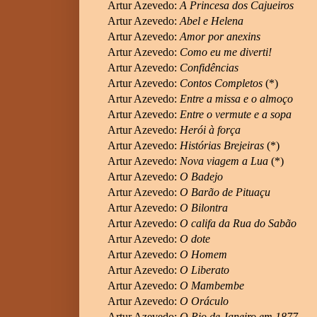
Artur Azevedo:
A Princesa dos Cajueiros
Artur Azevedo:
Abel e Helena
Artur Azevedo:
Amor por anexins
Artur Azevedo:
Como eu me diverti!
Artur Azevedo:
Confidências
Artur Azevedo:
Contos Completos
(*)
Artur Azevedo:
Entre a missa e o almoço
Artur Azevedo:
Entre o vermute e a sopa
Artur Azevedo:
Herói à força
Artur Azevedo:
Histórias Brejeiras
(*)
Artur Azevedo:
Nova viagem a Lua
(*)
Artur Azevedo:
O Badejo
Artur Azevedo:
O Barão de Pituaçu
Artur Azevedo:
O Bilontra
Artur Azevedo:
O califa da Rua do Sabão
Artur Azevedo:
O dote
Artur Azevedo:
O Homem
Artur Azevedo:
O Liberato
Artur Azevedo:
O Mambembe
Artur Azevedo:
O Oráculo
Artur Azevedo:
O Rio de Janeiro em 1877