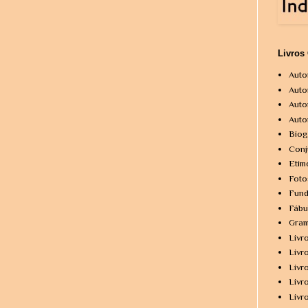
Livros
Auto
Auto
Auto
Auto
Biog
Conj
Etim
Foto
Fund
Fábu
Gram
Livr
Livr
Livr
Livr
Livr