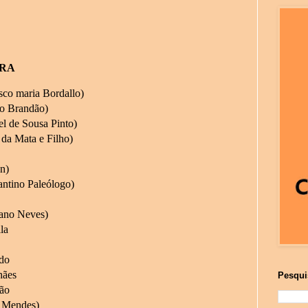
BRA
sco maria Bordallo)
io Brandão)
l de Sousa Pinto)
 da Mata e Filho)
n)
antino Paleólogo)
ano Neves)
la
ido
hães
Pesqui
gão
r Mendes)