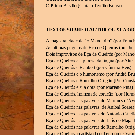
O Primo Basílio (Carta a Teófilo Braga)
---
TEXTOS SOBRE O AUTOR OU SUA O
A magistralidade de "o Mandarim" (por Franci
As últimas páginas de Eça de Queirós (por Júl
Dois improvisos de Eça de Queirós (por Manoe
Eça de Queirós e a pureza da língua (por Aires
Eça de Queirós e Flaubert (por Câmara Reis)
Eça de Queirós e o humorismo (por André Bru
Eça de Queirós e Ramalho Ortigão (Por Const
Eça de Queirós e sua obra (por Mariano Pina)
Eça de Queirós, homem de coração (por Herm
Eça de Queirós nas palavras de Marquês d’Ávi
Eça de Queirós nas palavras de Aníbal Soares
Eça de Queirós nas palavras de Antônio Când
Eça de Queirós nas palavras de Luís de Magal
Eça de Queirós nas palavras de Ramalho Orti
Eça de Queirós, o artista da palavra (por Osca