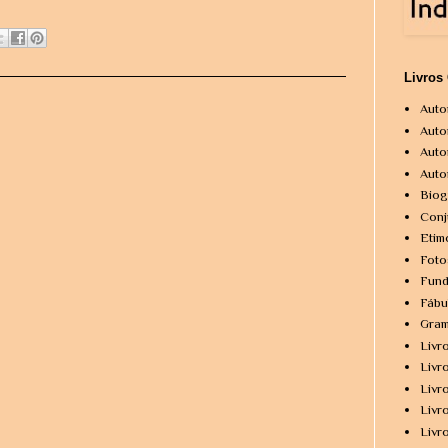
Livros
Auto
Auto
Auto
Auto
Biog
Conj
Etim
Foto
Fund
Fábu
Gram
Livr
Livr
Livr
Livr
Livr