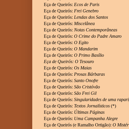
Eça de Queirós:
Ecos de Paris
Eça de Queirós:
Frei Genebro
Eça de Queirós:
Lendas dos Santos
Eça de Queirós:
Miscelânea
Eça de Queirós:
Notas Contemporâneas
Eça de Queirós:
O Crime do Padre Amaro
Eça de Queirós:
O Egito
Eça de Queirós:
O Mandarim
Eça de Queirós:
O Primo Basílio
Eça de Queirós: O Tesouro
Eça de Queirós:
Os Maias
Eça de Queirós:
Prosas Bárbaras
Eça de Queirós:
Santo Onofre
Eça de Queirós:
São Cristóvão
Eça de Queirós:
São Frei Gil
Eça de Queirós:
Singularidades de uma rapari
Eça de Queirós:
Textos Jornalísticos
(*)
Eça de Queirós:
Últimas Páginas
Eça de Queirós:
Uma Campanha Alegre
Eça de Queirós (e Ramalho Ortigão):
O Mistér