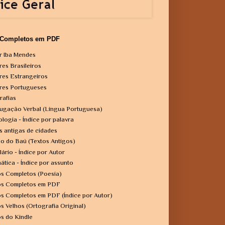
 Completos em PDF
r Iba Mendes
res Brasileiros
res Estrangeiros
res Portugueses
rafias
ugação Verbal (Língua Portuguesa)
ologia - Índice por palavra
s antigas de cidades
o do Baú (Textos Antigos)
lário - Índice por Autor
ática - Índice por assunto
os Completos (Poesia)
os Completos em PDF
os Completos em PDF (Índice por Autor)
os Velhos (Ortografia Original)
os do Kindle