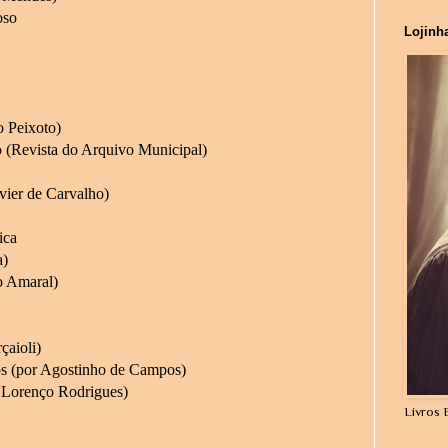
oso
Lojinh
o Peixoto)
io (Revista do Arquivo Municipal)
vier de Carvalho)
ica
a)
o Amaral)
çaioli)
rós (por Agostinho de Campos)
r Lorenço Rodrigues)
Livros 