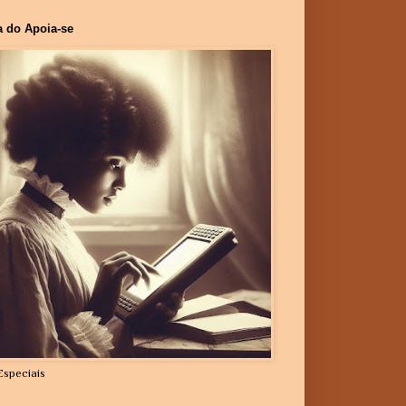
a do Apoia-se
Especiais