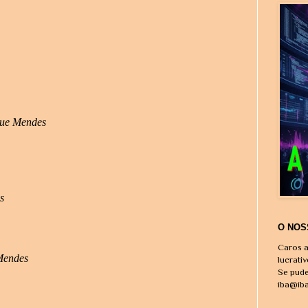
que Mendes
s
O NOS
Caros a
 Mendes
lucrati
Se pude
iba@ib