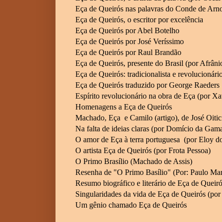
Eça de Queirós nas palavras do Conde de Arn
Eça de Queirós, o escritor por excelência
Eça de Queirós por Abel Botelho
Eça de Queirós por José Veríssimo
Eça de Queirós por Raul Brandão
Eça de Queirós, presente do Brasil (por Afrâni
Eça de Queirós: tradicionalista e revolucionár
Eça de Queirós traduzido por George Raeders
Espírito revolucionário na obra de Eça (por Xa
Homenagens a Eça de Queirós
Machado, Eça e Camilo (artigo), de José Oitic
Na falta de ideias claras (por Domício da Gam
O amor de Eça à terra portuguesa (por Eloy d
O artista Eça de Queirós (por Frota Pessoa)
O Primo Brasílio (Machado de Assis)
Resenha de "O Primo Basílio" (Por: Paulo Mar
Resumo biográfico e literário de Eça de Quei
Singularidades da vida de Eça de Queirós (po
Um gênio chamado Eça de Queirós