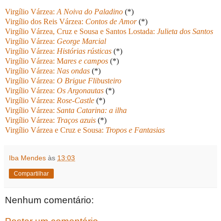
Virgílio Várzea:
A Noiva do Paladino
(*)
Virgílio dos Reis Várzea:
Contos de Amor
(*)
Virgílio Várzea, Cruz e Sousa e Santos Lostada:
Julieta dos Santos
Virgílio Várzea:
George Marcial
Virgílio Várzea:
Histórias rústicas
(*)
Virgílio Várzea: M
ares e campos
(*)
Virgílio Várzea:
Nas ondas
(*)
Virgílio Várzea:
O Brigue Flibusteiro
Virgílio Várzea:
Os Argonautas
(*)
Virgílio Várzea:
Rose-Castle
(*)
Virgílio Várzea:
Santa Catarina: a ilha
Virgílio Várzea:
Traços azuis
(*)
Virgílio Várzea e Cruz e Sousa:
Tropos e Fantasias
Iba Mendes
às
13:03
Compartilhar
Nenhum comentário: