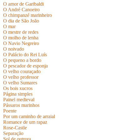
O amor de Garibaldi
O André Canoeiro
O chimpanzé marinheiro
O dia de São João
O mar
O mestre de redes
O molho de lenha
O Navio Negreiro
O noivado
O Palácio do Rei Luís
O pequeno a bordo
O pescador de esponja
O velho couraçado
O velho professor
O velho Sumares
Os bois xucros
Página simples
Painel medieval
Pássaros marinhos
Poente
Por um caminho de arraial
Romance de um rapaz
Rose-Castle
Separação
Sol de outrora