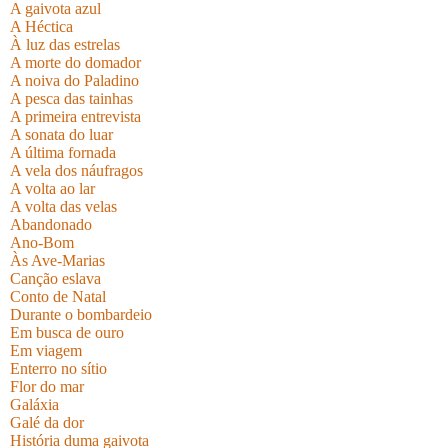
A gaivota azul
A Héctica
À luz das estrelas
A morte do domador
A noiva do Paladino
A pesca das tainhas
A primeira entrevista
A sonata do luar
A última fornada
A vela dos náufragos
A volta ao lar
A volta das velas
Abandonado
Ano-Bom
Às Ave-Marias
Canção eslava
Conto de Natal
Durante o bombardeio
Em busca de ouro
Em viagem
Enterro no sítio
Flor do mar
Galáxia
Galé da dor
História duma gaivota