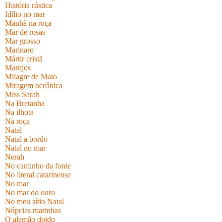
História rústica
Idílio no mar
Manhã na roça
Mar de rosas
Mar grosso
Marinaro
Mártir cristã
Marujos
Milagre de Maio
Miragem oceânica
Miss Sarah
Na Bretanha
Na ilhota
Na roça
Natal
Natal a bordo
Natal no mar
Nerah
No caminho da fonte
No literal catarinense
No mar
No mar do ouro
No meu sítio Natal
Núpcias marinhas
O alemão doido